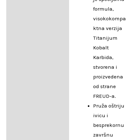
formula,
visokokompa
ktna verzija
Titanijum
Kobalt
Karbida,
stvorena i
proizvedena
od strane
FREUD-a.
Pruža oštriju
ivicu i
besprekornu
završnu