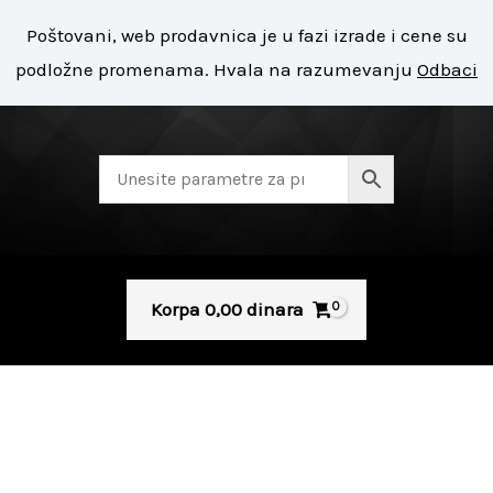
Pređi
Mai
Poštovani, web prodavnica je u fazi izrade i cene su
na
+ 381 11 8127 400
Men
podložne promenama. Hvala na razumevanju
Odbaci
sadržaj
Korpa
0,00
dinara