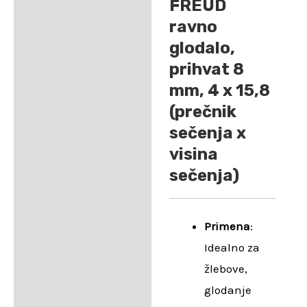
FREUD
ravno
glodalo,
prihvat 8
mm, 4 x 15,8
(prečnik
sečenja x
visina
sečenja)
Primena
:
Idealno za
žlebove,
glodanje