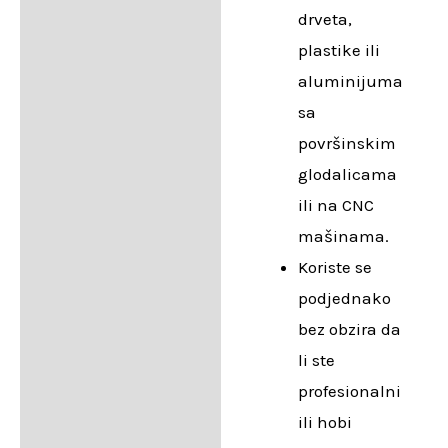
drveta,
plastike ili
aluminijuma
sa
površinskim
glodalicama
ili na CNC
mašinama.
Koriste se
podjednako
bez obzira da
li ste
profesionalni
ili hobi