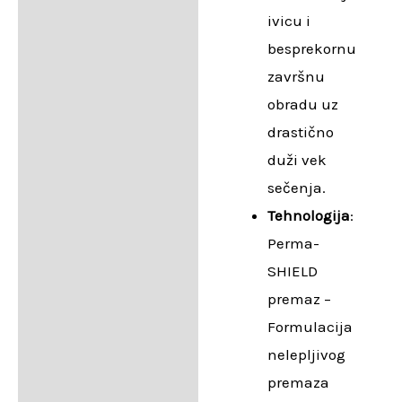
ivicu i
besprekornu
završnu
obradu uz
drastično
duži vek
sečenja.
Tehnologija
:
Perma-
SHIELD
premaz –
Formulacija
nelepljivog
premaza