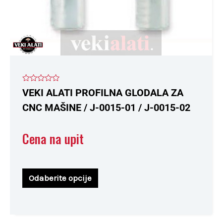
stranici
proizvoda.
Ocenjeno
VEKI ALATI PROFILNA GLODALA ZA
sa
0
CNC MAŠINE / J-0015-01 / J-0015-02
od
5
Cena na upit
Odaberite opcije