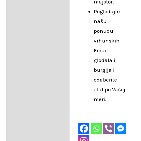
majstor.
Pogledajte
našu
ponudu
vrhunskih
Freud
glodala i
burgija i
odaberite
alat po Vašoj
meri.