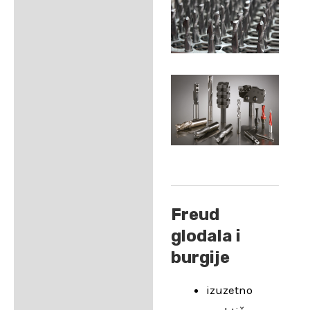
Freud
glodala i
burgije
izuzetno