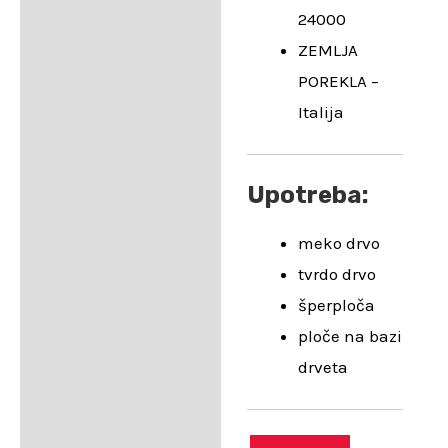
24000
ZEMLJA
POREKLA –
Italija
Upotreba:
meko drvo
tvrdo drvo
šperploča
ploče na bazi
drveta