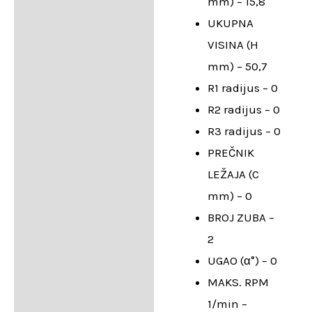
mm) – 15,8
UKUPNA
VISINA (H
mm) – 50,7
R1 radijus – 0
R2 radijus – 0
R3 radijus – 0
PREČNIK
LEŽAJA (C
mm) – 0
BROJ ZUBA –
2
UGAO (α°) – 0
MAKS. RPM
1/min –