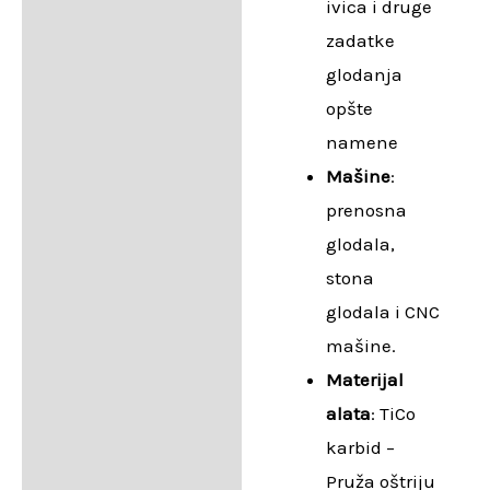
ivica i druge
zadatke
glodanja
opšte
namene
Mašine
:
prenosna
glodala,
stona
glodala i CNC
mašine.
Materijal
alata
: TiCo
karbid –
Pruža oštriju