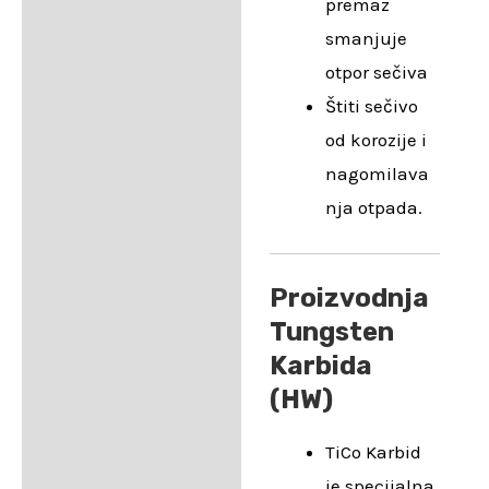
premaz
smanjuje
otpor sečiva
Štiti sečivo
od korozije i
nagomilava
nja otpada.
Proizvodnja
Tungsten
Karbida
(HW)
TiCo Karbid
je specijalna