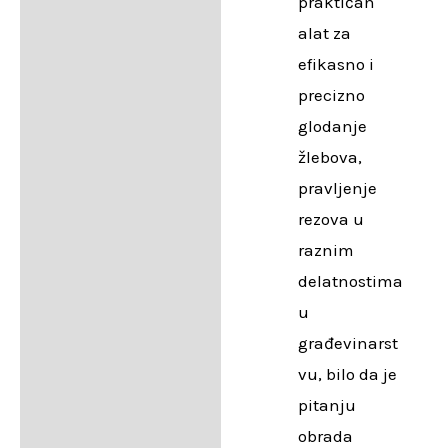
praktičan
alat za
efikasno i
precizno
glodanje
žlebova,
pravljenje
rezova u
raznim
delatnostima
u
građevinarst
vu, bilo da je
pitanju
obrada