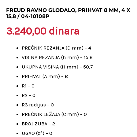
prihvat
FREUD RAVNO GLODALO, PRIHVAT 8 MM, 4 X
15,8 / 04-10108P
8
mm,
3.240,00
dinara
4
x
PREČNIK REZANJA (D mm) – 4
15,8
VISINA REZANJA (h mm) – 15,8
/
UKUPNA VISINA (H mm) – 50,7
04-
PRIHVAT (A mm) – 8
10108P
R1 – 0
količina
R2 – 0
R3 radijus – 0
PREČNIK LEŽAJA (C mm) – 0
BROJ ZUBA – 2
UGAO (α°) – 0