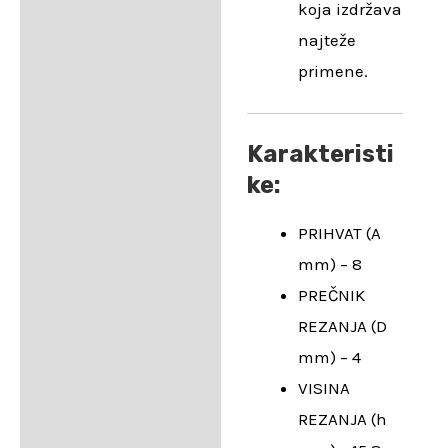
koja izdržava
najteže
primene.
Karakteristi
ke:
PRIHVAT (A
mm) – 8
PREČNIK
REZANJA (D
mm) – 4
VISINA
REZANJA (h