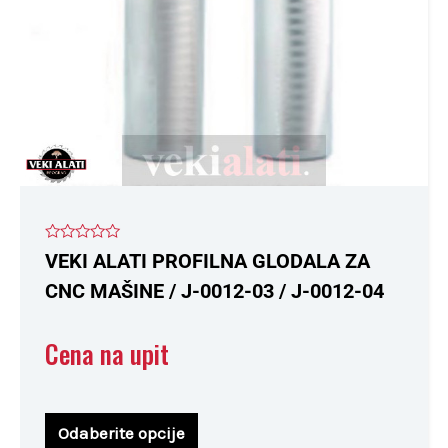
biti
izabrane
na
stranici
proizvoda.
Ocenjeno
VEKI ALATI PROFILNA GLODALA ZA
sa
0
CNC MAŠINE / J-0012-03 / J-0012-04
od
5
Cena na upit
Odaberite opcije