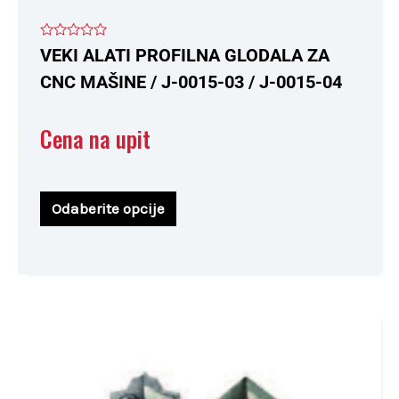
Ocenjeno
VEKI ALATI PROFILNA GLODALA ZA
sa
0
CNC MAŠINE / J-0015-03 / J-0015-04
od
5
Cena na upit
Odaberite opcije
Ovaj
proizvod
ima