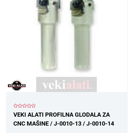
više
varijanti.
Opcije
mogu
biti
izabrane
na
stranici
proizvoda.
Ocenjeno
VEKI ALATI PROFILNA GLODALA ZA
sa
0
CNC MAŠINE / J-0010-13 / J-0010-14
od
5