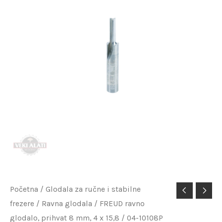
FREUD
Početna
/
Glodala za ručne i stabilne
frezere
/
Ravna glodala
/ FREUD ravno
ravno
glodalo, prihvat 8 mm, 4 x 15,8 / 04-10108P
glodalo,