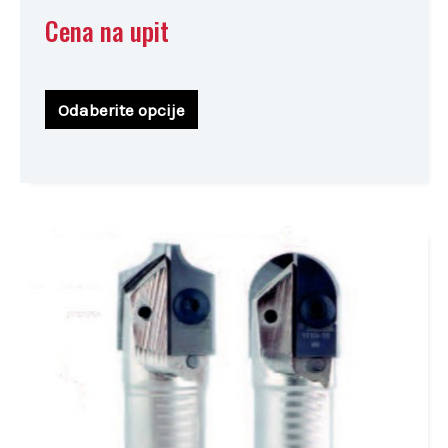
Cena na upit
Odaberite opcije
Ovaj
proizvod
ima
više
varijanti.
Opcije
mogu