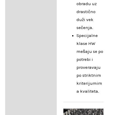
obradu uz
drastično
duži vek
sečenja.
Specijalne
klase HW
mešaju se po
potrebi i
proveravaju
po striktnim
kriterijumim
a kvaliteta.