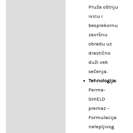
Pruža oštriju
ivicu i
besprekornu
završnu
obradu uz
drastično
duži vek
sečenja.
Tehnologija
:
Perma-
SHIELD
premaz –
Formulacija
nelepljivog