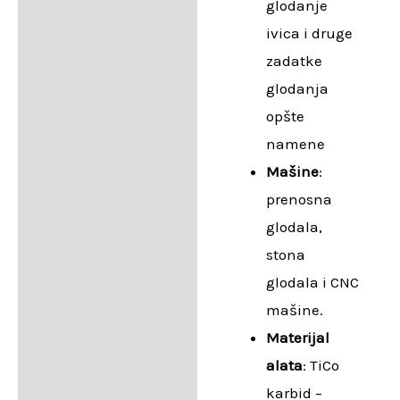
glodanje
ivica i druge
zadatke
glodanja
opšte
namene
Mašine
:
prenosna
glodala,
stona
glodala i CNC
mašine.
Materijal
alata
: TiCo
karbid –