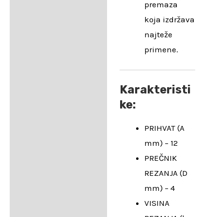
premaza
koja izdržava
najteže
primene.
Karakteristi
ke:
PRIHVAT (A
mm) – 12
PREČNIK
REZANJA (D
mm) – 4
VISINA