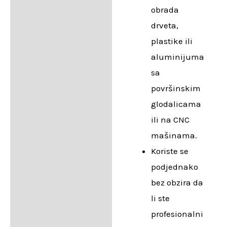
obrada
drveta,
plastike ili
aluminijuma
sa
površinskim
glodalicama
ili na CNC
mašinama.
Koriste se
podjednako
bez obzira da
li ste
profesionalni