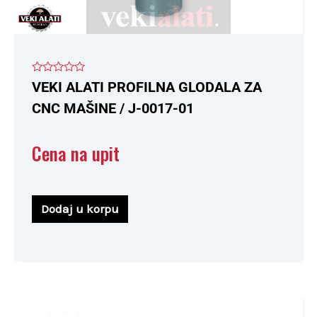
Ocenjeno
VEKI ALATI PROFILNA GLODALA ZA
sa
0
CNC MAŠINE / J-0017-01
od
5
Cena na upit
Dodaj u korpu
Ovaj