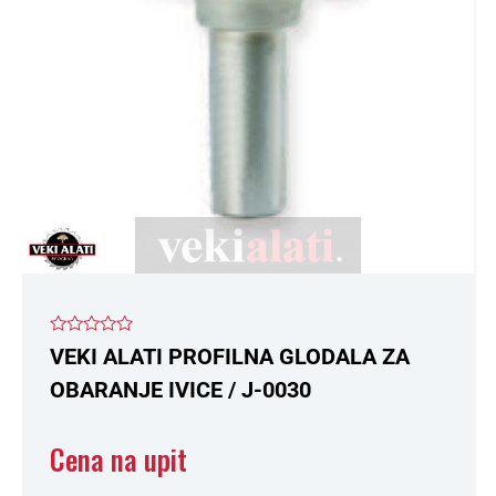
Opcije
mogu
biti
izabrane
na
stranici
proizvoda.
Ocenjeno
VEKI ALATI PROFILNA GLODALA ZA
sa
0
OBARANJE IVICE / J-0030
od
5
Cena na upit