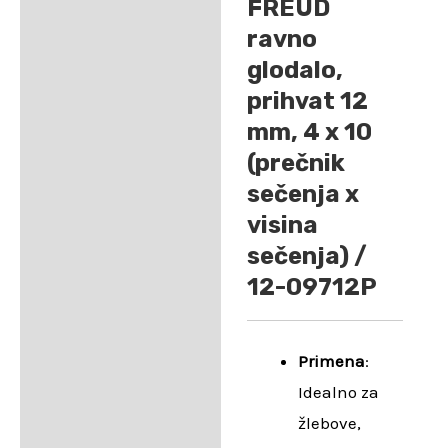
FREUD
ravno
glodalo,
prihvat 12
mm, 4 x 10
(prečnik
sečenja x
visina
sečenja) /
12-09712P
Primena
:
Idealno za
žlebove,