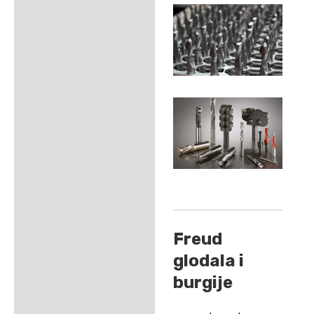
Freud
glodala i
burgije