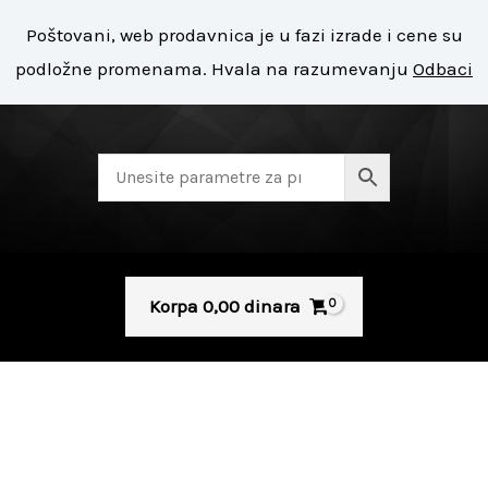
Pređi
Mai
Poštovani, web prodavnica je u fazi izrade i cene su
na
+ 381 11 8127 400
Men
podložne promenama. Hvala na razumevanju
Odbaci
sadržaj
Korpa
0,00
dinara