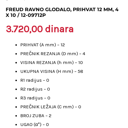
prihvat
FREUD RAVNO GLODALO, PRIHVAT 12 MM, 4
X 10 / 12-09712P
12
mm,
3.720,00
dinara
4
x
PRIHVAT (A mm) – 12
10
PREČNIK REZANJA (D mm) – 4
/
VISINA REZANJA (h mm) – 10
12-
UKUPNA VISINA (H mm) – 58
09712P
R1 radijus – 0
količina
R2 radijus – 0
R3 radijus – 0
PREČNIK LEŽAJA (C mm) – 0
BROJ ZUBA – 2
UGAO (α°) – 0