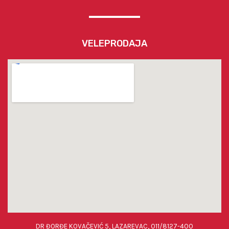
VELEPRODAJA
DR ĐORĐE KOVAČEVIĆ 5, LAZAREVAC, 011/8127-400