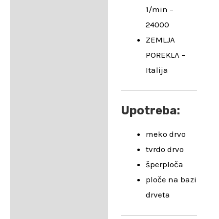
1/min –
24000
ZEMLJA
POREKLA –
Italija
Upotreba:
meko drvo
tvrdo drvo
šperploča
ploče na bazi
drveta