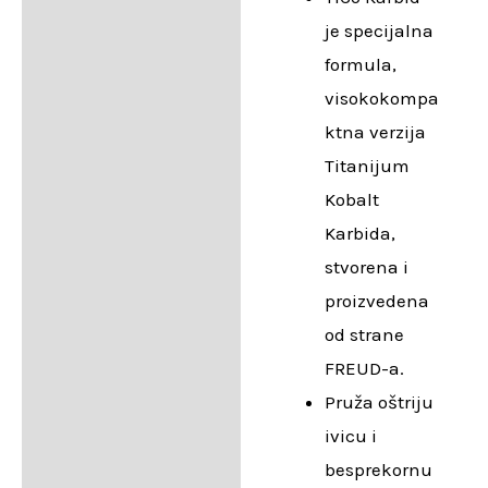
je specijalna
formula,
visokokompa
ktna verzija
Titanijum
Kobalt
Karbida,
stvorena i
proizvedena
od strane
FREUD-a.
Pruža oštriju
ivicu i
besprekornu