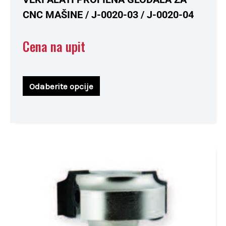
sa
0
CNC MAŠINE / J-0020-03 / J-0020-04
od
5
Cena na upit
Odaberite opcije
Ovaj
proizvod
ima
više
varijanti.