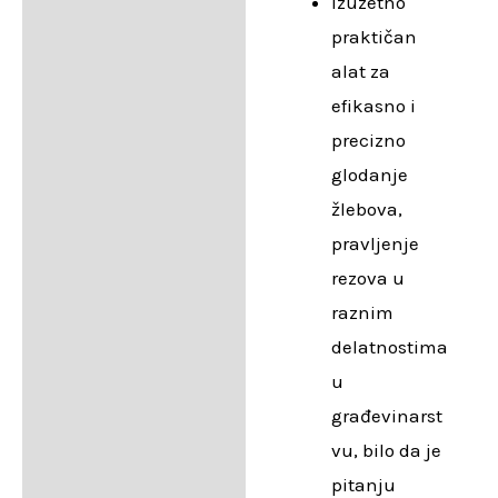
Izuzetno
praktičan
alat za
efikasno i
precizno
glodanje
žlebova,
pravljenje
rezova u
raznim
delatnostima
u
građevinarst
vu, bilo da je
pitanju