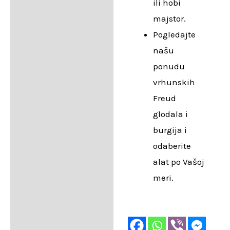
ili hobi
majstor.
Pogledajte
našu
ponudu
vrhunskih
Freud
glodala i
burgija i
odaberite
alat po Vašoj
meri.