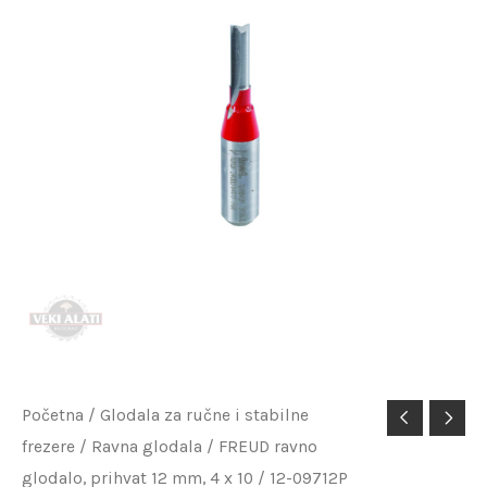
FREUD
Početna
/
Glodala za ručne i stabilne
frezere
/
Ravna glodala
/ FREUD ravno
ravno
glodalo, prihvat 12 mm, 4 x 10 / 12-09712P
glodalo,