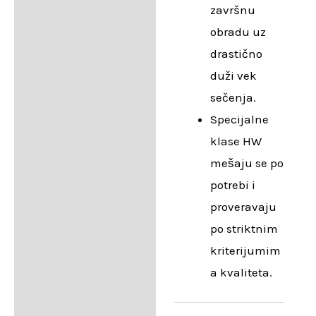
završnu
obradu uz
drastično
duži vek
sečenja.
Specijalne
klase HW
mešaju se po
potrebi i
proveravaju
po striktnim
kriterijumim
a kvaliteta.