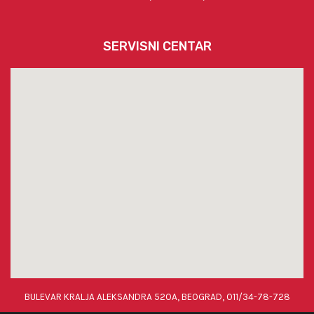
SERVISNI CENTAR
BULEVAR KRALJA ALEKSANDRA 520A, BEOGRAD, 011/34-78-728