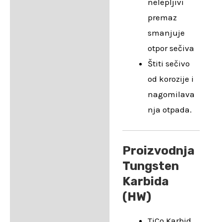
nelepljivi
premaz
smanjuje
otpor sečiva
Štiti sečivo
od korozije i
nagomilava
nja otpada.
Proizvodnja
Tungsten
Karbida
(HW)
TiCo Karbid