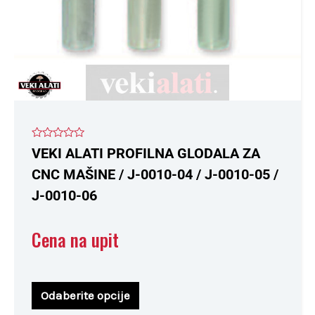
na
stranici
proizvoda.
Ocenjeno
VEKI ALATI PROFILNA GLODALA ZA
sa
0
CNC MAŠINE / J-0010-04 / J-0010-05 /
od
5
J-0010-06
Cena na upit
Odaberite opcije