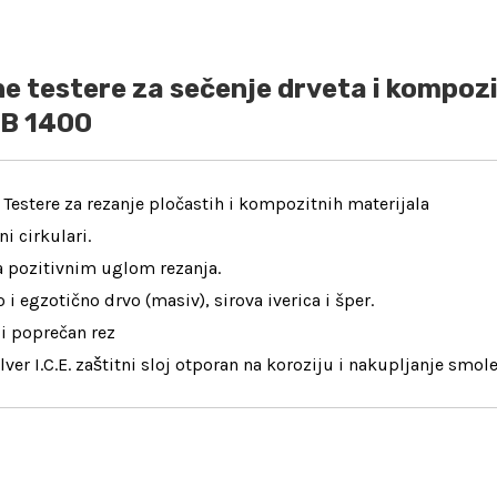
 testere za sečenje drveta i kompozit
2B 1400
 Testere za rezanje pločastih i kompozitnih materijala
ni cirkulari.
a pozitivnim uglom rezanja.
 i egzotično drvo (masiv), sirova iverica i šper.
i poprečan rez
lver I.C.E. zaštitni sloj otporan na koroziju i nakupljanje smol