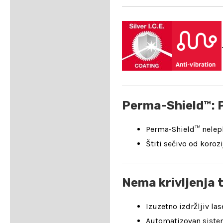
.
Perma-Shield™: P
Perma-Shield™ nelepl
Štiti sečivo od koroz
Nema krivljenja t
Izuzetno izdržljiv l
Automatizovan sistem