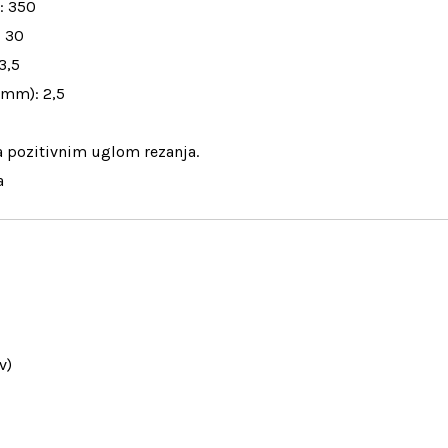
: 350
: 30
3,5
 (mm): 2,5
a pozitivnim uglom rezanja.
a
v)