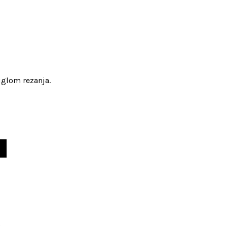
uglom rezanja.
)