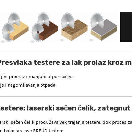
resvlaka testere za lak prolaz kroz m
jivi premaz smanjuje otpor sečiva
ije i nagomilavanja otpada.
estere: laserski sečen čelik, zategnut
aserski sečen čelik produžava vek trajanja testere, dok proce
 balansira sve FREUD testere.