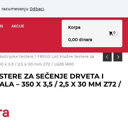
Moj nalog
|
Registracija
na razumevanju
Odbaci
IS
AKCIJE
Korpa
0,00
dinara
ustrijske testere
/ FREUD List kružne testere za
50 x 3,5 / 2,5 x 30 mm Z72 / LG2B 1400
STERE ZA SEČENJE DRVETA I
 – 350 X 3,5 / 2,5 X 30 MM Z72 /
ra