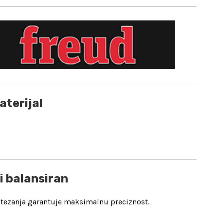
aterijal
 i balansiran
s zatezanja garantuje maksimalnu preciznost.