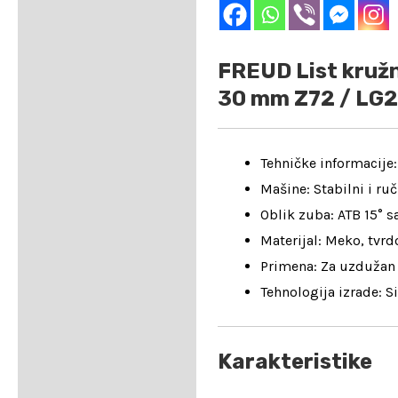
Opis
Dodatne informacije
FREUD List kružne
30 mm Z72 / LG
Tehničke informacije:
Mašine: Stabilni i ruč
Oblik zuba: ATB 15° s
Materijal: Meko, tvrdo
Primena: Za uzdužan 
Tehnologija izrade: Si
Karakteristike