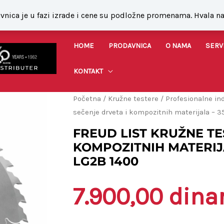
ati@gmail.com
vnica je u fazi izrade i cene su podložne promenama. Hvala 
HOME
PRODAVNICA
O NAMA
SERV
KONTAKT
FREUD
Početna
/
Kružne testere
/
Profesionalne ind
sečenje drveta i kompozitnih materijala – 3
List
kružne
FREUD LIST KRUŽNE TE
testere
KOMPOZITNIH MATERIJALA
za
LG2B 1400
sečenje
drveta
7.900,00
dina
i
kompozitnih