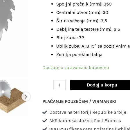
materijala
Spoljni prečnik (mm): 350
-
Centralni otvor (mm): 30
350
Širina sečenja (mm): 3,5
x
Debljina tela testere (mm): 2,5
3,5
Broj zuba: 72
/
Oblik zuba: ATB 15° sa pozitivnim 
2,5
Zemlja porekla: Italija
x
Dostupno za avansnu kupovinu
30
mm
Dodaj u korpu
Z72
/
PLAĆANJE POUZEĆEM / VIRMANSKI
LG2B
Dostava na teritoriji Repubike Srbije
1400
AKS kurirska služba, Post Express
količina
800 RSD fiksna cena poštarine (Srbija