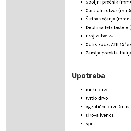
Spoljni prečnik (mm)
Centralni otvor (mm)
Širina sečenja (mm): 
Debljina tela testere
Broj zuba: 72
Oblik zuba: ATB 15° s
Zemlja porekla: Italij
Upotreba
meko drvo
tvrdo drvo
egzotično drvo (masi
sirova iverica
šper