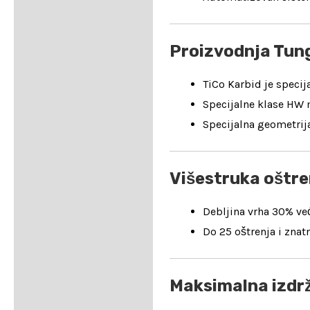
Proizvodnja Tun
TiCo Karbid je speci
Specijalne klase HW m
Specijalna geometrija
Višestruka oštr
Debljina vrha 30% vec
Do 25 oštrenja i znat
Maksimalna izdrž