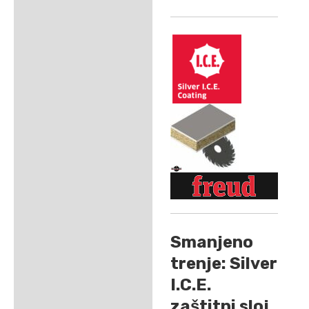
Smanjeno
trenje: Silver
I.C.E.
zaštitni sloj