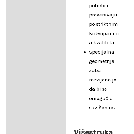
potrebi i
proveravaju
po striktnim
kriterijumim
a kvaliteta.
Specijalna
geometrija
zuba
razvijena je
da bi se
omogućio
savršen rez.
Višestruka