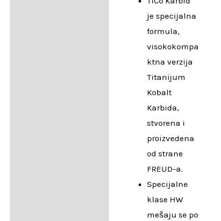
TiCo Karbid
je specijalna
formula,
visokokompa
ktna verzija
Titanijum
Kobalt
Karbida,
stvorena i
proizvedena
od strane
FREUD-a.
Specijalne
klase HW
mešaju se po