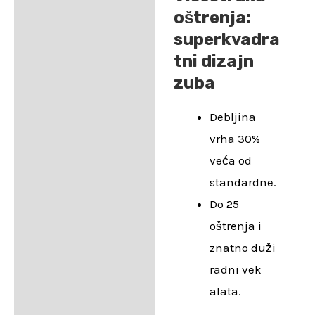
oštrenja:
superkvadra
tni dizajn
zuba
Debljina
vrha 30%
veća od
standardne.
Do 25
oštrenja i
znatno duži
radni vek
alata.