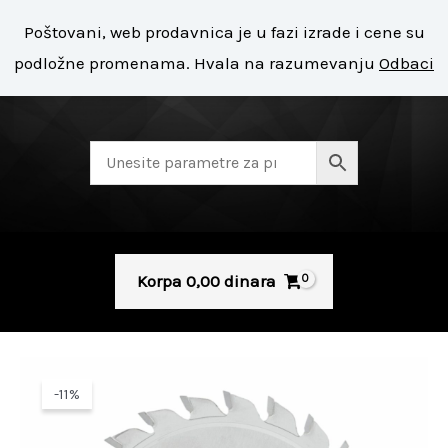
Pređi
Mai
Poštovani, web prodavnica je u fazi izrade i cene su
na
+ 381 11 8127 400
Men
podložne promenama. Hvala na razumevanju
Odbaci
sadržaj
Korpa
0,00
dinara
-11%