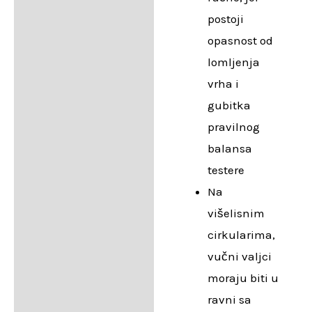
postoji
opasnost od
lomljenja
vrha i
gubitka
pravilnog
balansa
testere
Na
višelisnim
cirkularima,
vučni valjci
moraju biti u
ravni sa