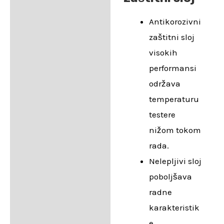
Antikorozivni
zaštitni sloj
visokih
performansi
održava
temperaturu
testere
nižom tokom
rada.
Nelepljivi sloj
poboljšava
radne
karakteristik
e