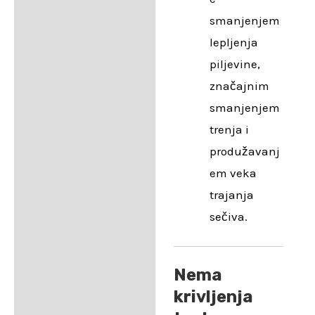
smanjenjem
lepljenja
piljevine,
značajnim
smanjenjem
trenja i
produžavanj
em veka
trajanja
sečiva.
Nema
krivljenja