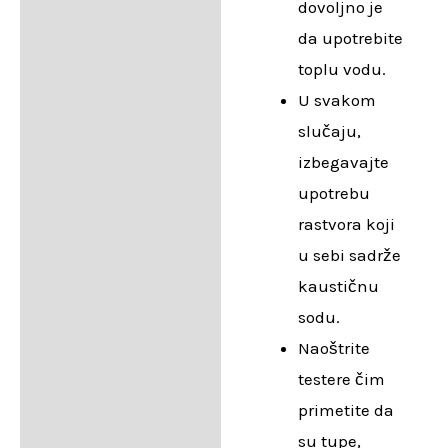
dovoljno je
da upotrebite
toplu vodu.
U svakom
slučaju,
izbegavajte
upotrebu
rastvora koji
u sebi sadrže
kaustičnu
sodu.
Naoštrite
testere čim
primetite da
su tupe,