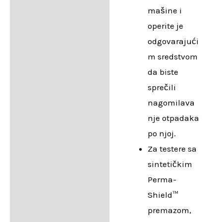
mašine i
operite je
odgovarajući
m sredstvom
da biste
sprečili
nagomilava
nje otpadaka
po njoj.
Za testere sa
sintetičkim
Perma-
Shield™
premazom,