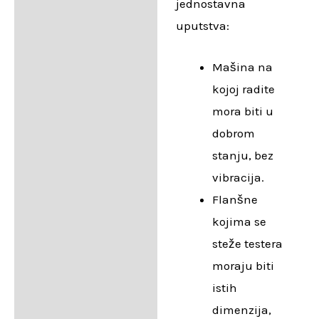
jednostavna
uputstva:
Mašina na
kojoj radite
mora biti u
dobrom
stanju, bez
vibracija.
Flanšne
kojima se
steže testera
moraju biti
istih
dimenzija,