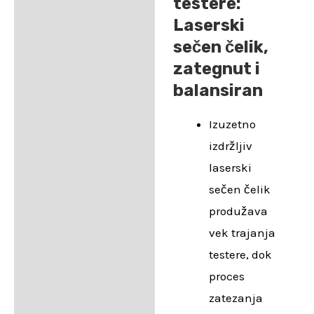
testere:
Laserski
sečen čelik,
zategnut i
balansiran
Izuzetno
izdržljiv
laserski
sečen čelik
produžava
vek trajanja
testere, dok
proces
zatezanja