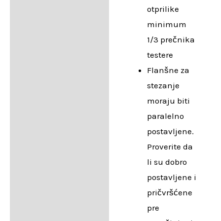
otprilike
minimum
1/3 prečnika
testere
Flanšne za
stezanje
moraju biti
paralelno
postavljene.
Proverite da
li su dobro
postavljene i
pričvršćene
pre