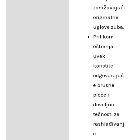
zadržavajući
originalne
uglove zuba.
Prilikom
oštrenja
uvek
koristite
odgovarajuć
e brusne
ploče i
dovoljno
tečnosti za
rashlađivanj
e.