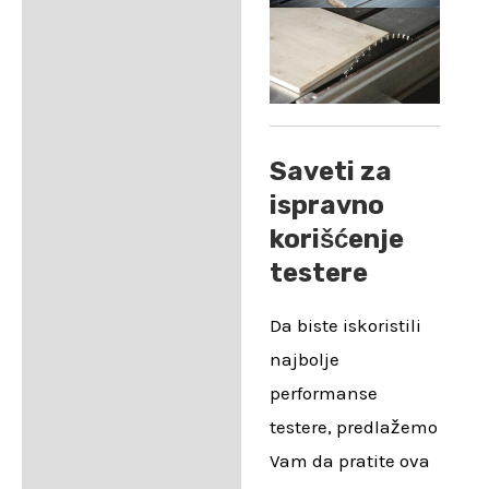
Saveti za
ispravno
korišćenje
testere
Da biste iskoristili
najbolje
performanse
testere, predlažemo
Vam da pratite ova