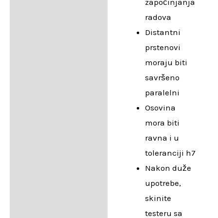
započinjanja
radova
Distantni
prstenovi
moraju biti
savršeno
paralelni
Osovina
mora biti
ravna i u
toleranciji h7
Nakon duže
upotrebe,
skinite
testeru sa