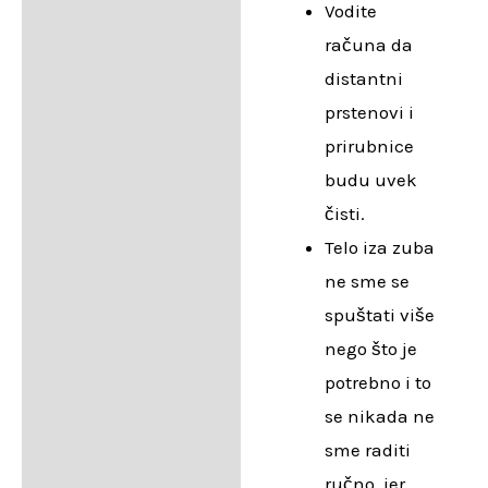
Vodite
računa da
distantni
prstenovi i
prirubnice
budu uvek
čisti.
Telo iza zuba
ne sme se
spuštati više
nego što je
potrebno i to
se nikada ne
sme raditi
ručno, jer