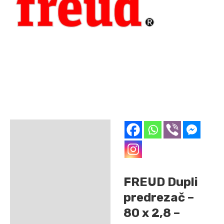
Opis
Dodatne informacije
FREUD Dupli
predrezač –
80 x 2,8 –