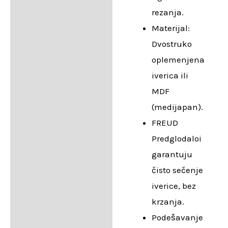
rezanja.
Materijal:
Dvostruko
oplemenjena
iverica ili
MDF
(medijapan).
FREUD
Predglodaloi
garantuju
čisto sečenje
iverice, bez
krzanja.
Podešavanje