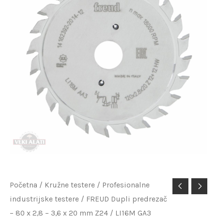
FREUD
Početna
/
Kružne testere
/
Profesionalne
Trenutna
Originalna
industrijske testere
/ FREUD Dupli predrezač
Dupli
– 80 x 2,8 – 3,6 x 20 mm Z24 / LI16M GA3
predrezač