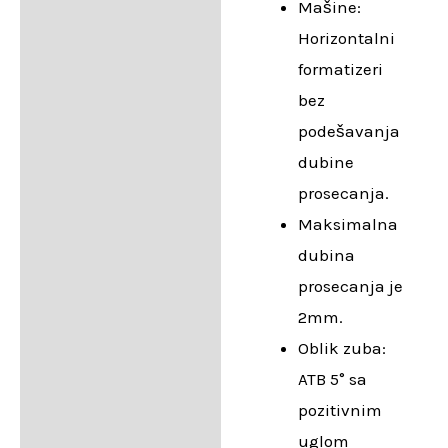
Mašine:
Horizontalni
formatizeri
bez
podešavanja
dubine
prosecanja.
Maksimalna
dubina
prosecanja je
2mm.
Oblik zuba:
ATB 5° sa
pozitivnim
uglom