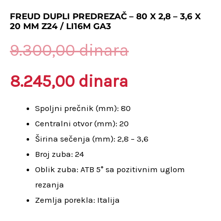
cena
cena
-
FREUD DUPLI PREDREZAČ – 80 X 2,8 – 3,6 X
20 MM Z24 / LI16M GA3
80
je:
je
x
9.300,00
dinara
2,8
8.245,00 din
bila:
-
8.245,00
dinara
3,6
9.300,00 din
x
Spoljni prečnik (mm): 80
20
Centralni otvor (mm): 20
mm
Širina sečenja (mm): 2,8 – 3,6
Z24
Broj zuba: 24
/
Oblik zuba: ATB 5° sa pozitivnim uglom
LI16M
rezanja
GA3
Zemlja porekla: Italija
količina