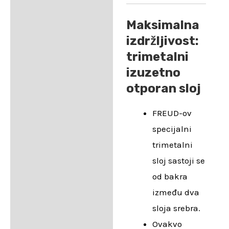
Maksimalna
izdržljivost:
trimetalni
izuzetno
otporan sloj
FREUD-ov
specijalni
trimetalni
sloj sastoji se
od bakra
između dva
sloja srebra.
Ovakvo