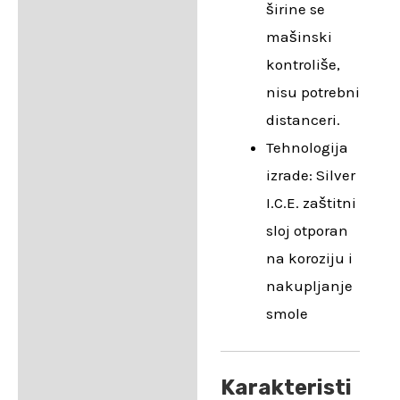
širine se
mašinski
kontroliše,
nisu potrebni
distanceri.
Tehnologija
izrade: Silver
I.C.E. zaštitni
sloj otporan
na koroziju i
nakupljanje
smole
Karakteristi