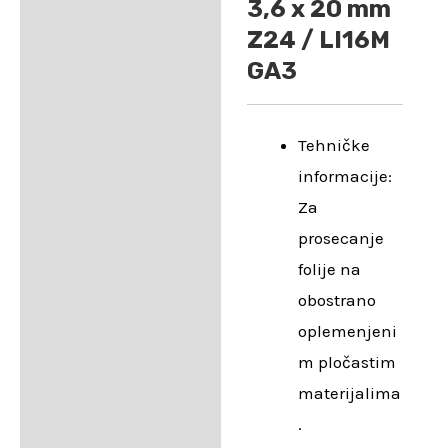
3,6 x 20 mm
Z24 / LI16M
GA3
Tehničke
informacije:
Za
prosecanje
folije na
obostrano
oplemenjeni
m pločastim
materijalima
.