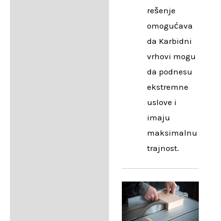
rešenje
omogućava
da Karbidni
vrhovi mogu
da podnesu
ekstremne
uslove i
imaju
maksimalnu
trajnost.