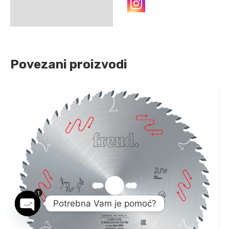
Povezani proizvodi
1
Potrebna Vam je pomoć?
Open chaty