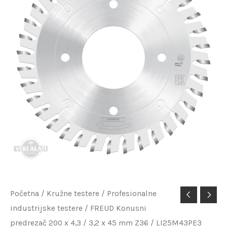
FREUD
Početna
/
Kružne testere
/
Profesionalne
industrijske testere
/ FREUD Konusni
Konusni
predrezač 200 x 4,3 / 3,2 x 45 mm Z36 / LI25M43PE3
predrezač