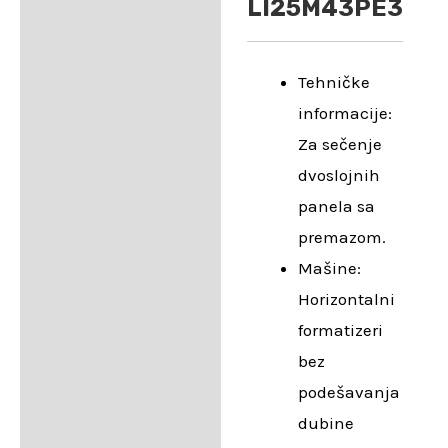
LI25M43PE3
Tehničke
informacije:
Za sečenje
dvoslojnih
panela sa
premazom.
Mašine:
Horizontalni
formatizeri
bez
podešavanja
dubine