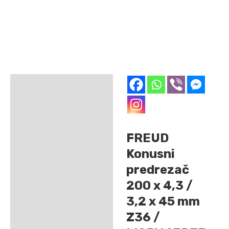
Opis
Dodatne informacije
FREUD
Konusni
predrezač
200 x 4,3 /
3,2 x 45 mm
Z36 /