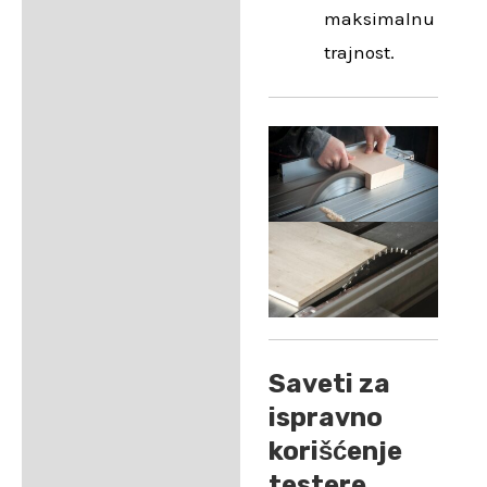
maksimalnu
trajnost.
Saveti za
ispravno
korišćenje
testere