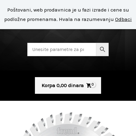
Pređi
Mai
Poštovani, web prodavnica je u fazi izrade i cene su
na
+ 381 11 8127 400
Men
podložne promenama. Hvala na razumevanju
Odbaci
sadržaj
Korpa
0,00
dinara