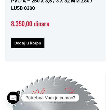
PVC-A – 250 X 3,5 / 3 X 32 MM Z80 /
LU5B 0300
8.350,00
dinara
Dodaj u korpu
1
Potrebna Vam je pomoć?
Open chaty