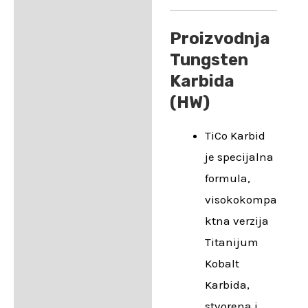
Proizvodnja
Tungsten
Karbida
(HW)
TiCo Karbid
je specijalna
formula,
visokokompa
ktna verzija
Titanijum
Kobalt
Karbida,
stvorena i