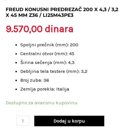
200
FREUD KONUSNI PREDREZAČ 200 X 4,3 / 3,2
X 45 MM Z36 / LI25M43PE3
x
4,3
9.570,00
dinara
/
3,2
Spoljni prečnik (mm): 200
x
Centralni otvor (mm): 45
45
Širina sečenja (mm): 4,3
mm
Debljina tela testere (mm): 3,2
Z36
Broj zuba: 36
/
Zemlja porekla: Italija
LI25M43PE3
Dostupno za avansnu kupovinu
količina
Dodaj u korpu