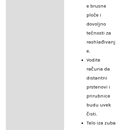
e brusne
ploče i
dovoljno
tečnosti za
rashlađivanj
e.
Vodite
računa da
distantni
prstenovi i
prirubnice
budu uvek
čisti.
Telo iza zuba