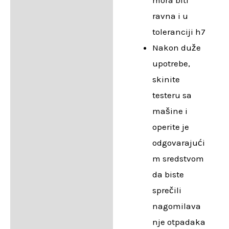
ravna i u
toleranciji h7
Nakon duže
upotrebe,
skinite
testeru sa
mašine i
operite je
odgovarajući
m sredstvom
da biste
sprečili
nagomilava
nje otpadaka