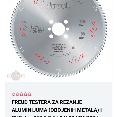
Ocenjeno
FREUD TESTERA ZA REZANJE
sa
0
ALUMINIJUMA (OBOJENIH METALA) I
od
5