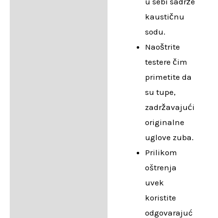
u sebi sadrže
kaustičnu
sodu.
Naoštrite
testere čim
primetite da
su tupe,
zadržavajući
originalne
uglove zuba.
Prilikom
oštrenja
uvek
koristite
odgovarajuć