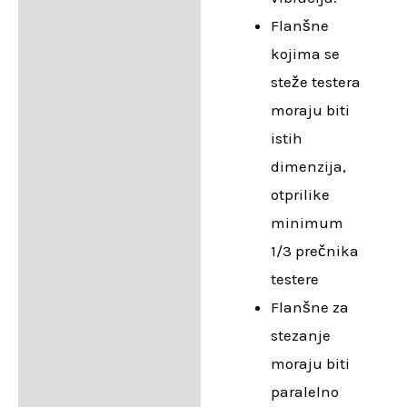
Flanšne
kojima se
steže testera
moraju biti
istih
dimenzija,
otprilike
minimum
1/3 prečnika
testere
Flanšne za
stezanje
moraju biti
paralelno