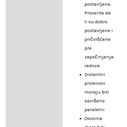
postavljene.
Proverite da
li su dobro
postavljene i
pričvršćene
pre
započinjanja
radova
Distantni
prstenovi
moraju biti
savršeno
paralelni
Osovina
mora biti