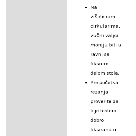
Na
višelisnim
cirkularima,
vučni valjci
moraju biti u
ravni sa
fiksnim
delom stola.
Pre početka
rezanja
proverite da
li je testera
dobro
fiksirana u