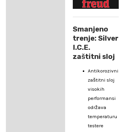
Smanjeno
trenje: Silver
I.C.E.
zaštitni sloj
Antikorozivni
zaštitni sloj
visokih
performansi
održava
temperaturu
testere