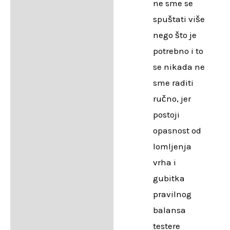
ne sme se
spuštati više
nego što je
potrebno i to
se nikada ne
sme raditi
ručno, jer
postoji
opasnost od
lomljenja
vrha i
gubitka
pravilnog
balansa
testere