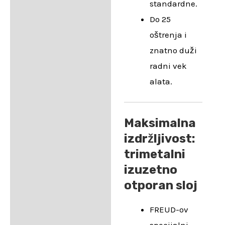
standardne.
Do 25
oštrenja i
znatno duži
radni vek
alata.
Maksimalna
izdržljivost:
trimetalni
izuzetno
otporan sloj
FREUD-ov
specijalni