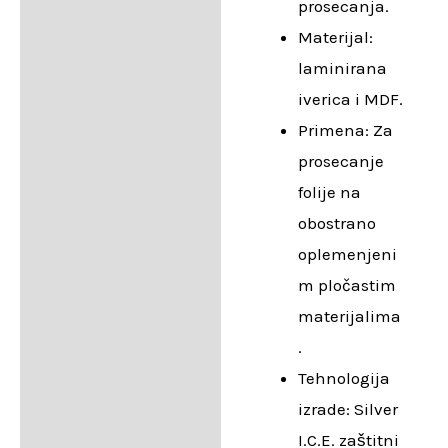
prosecanja.
Materijal:
laminirana
iverica i MDF.
Primena: Za
prosecanje
folije na
obostrano
oplemenjeni
m pločastim
materijalima
.
Tehnologija
izrade: Silver
I.C.E. zaštitni