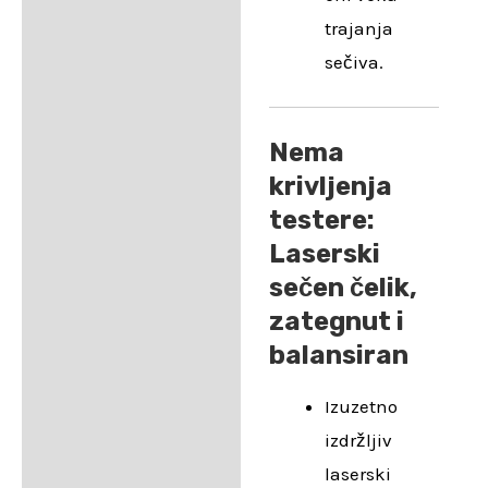
trajanja
sečiva.
Nema
krivljenja
testere:
Laserski
sečen čelik,
zategnut i
balansiran
Izuzetno
izdržljiv
laserski