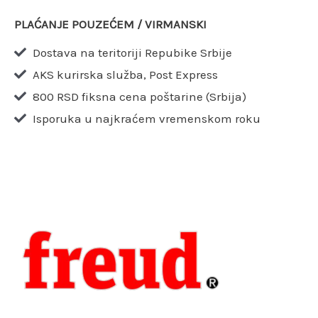
PLAĆANJE POUZEĆEM / VIRMANSKI
Dostava na teritoriji Repubike Srbije
AKS kurirska služba, Post Express
800 RSD fiksna cena poštarine (Srbija)
Isporuka u najkraćem vremenskom roku