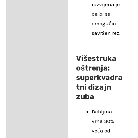
razvijena je
da bi se
omogućio
savršen rez.
Višestruka
oštrenja:
superkvadra
tni dizajn
zuba
Debljina
vrha 30%
veća od