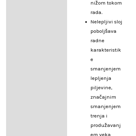
nižom tokom
rada.
Nelepljivi sloj
poboljšava
radne
karakteristik
e
smanjenjem
lepljenja
piljevine,
značajnim
smanjenjem
trenja i
produžavanj
em veka