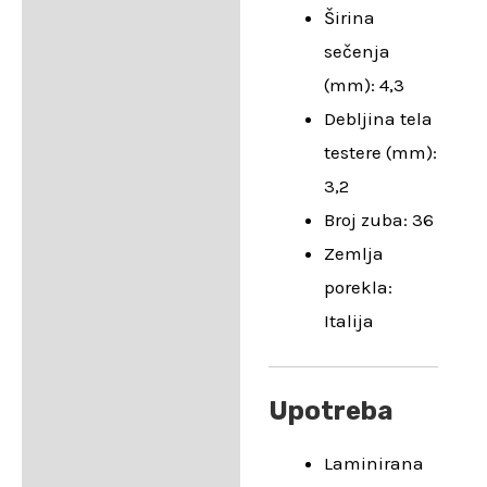
Širina
sečenja
(mm): 4,3
Debljina tela
testere (mm):
3,2
Broj zuba: 36
Zemlja
porekla:
Italija
Upotreba
Laminirana