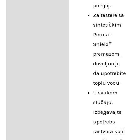
po njoj.
Za testere sa
sintetičkim
Perma-
Shield™
premazom,
dovoljno je
da upotrebite
toplu vodu.
U svakom
slučaju,
izbegavajte
upotrebu
rastvora koji