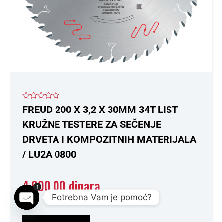
Ocenjeno
FREUD 200 X 3,2 X 30MM 34T LIST
sa
0
KRUŽNE TESTERE ZA SEČENJE
od
5
DRVETA I KOMPOZITNIH MATERIJALA
/ LU2A 0800
4.600,00
dinara
1
Potrebna Vam je pomoć?
Open chaty