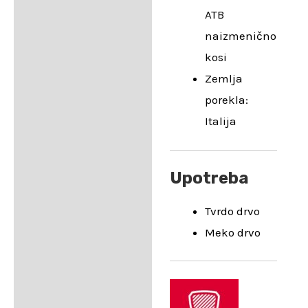
ATB
naizmenično
kosi
Zemlja
porekla:
Italija
Upotreba
Tvrdo drvo
Meko drvo