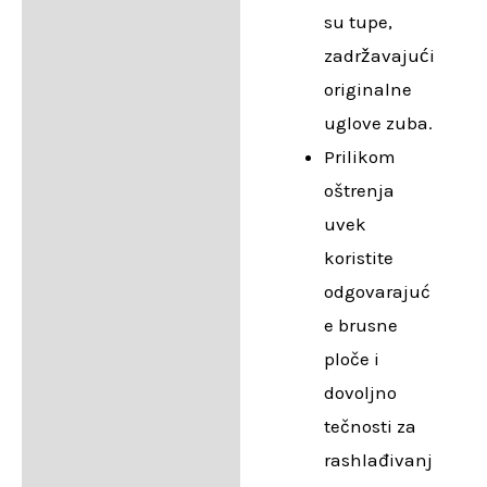
su tupe,
zadržavajući
originalne
uglove zuba.
Prilikom
oštrenja
uvek
koristite
odgovarajuć
e brusne
ploče i
dovoljno
tečnosti za
rashlađivanj