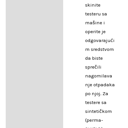
skinite
testeru sa
mašine i
operite je
odgovarajući
m sredstvom
da biste
sprečili
nagomilava
nje otpadaka
po njoj. Za
testere sa
sintetičkom
(perma-