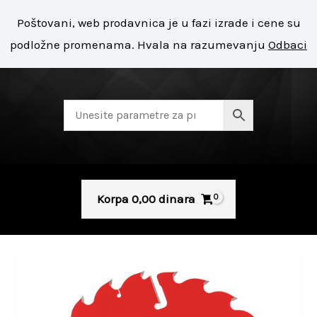
Pređi
Mai
Poštovani, web prodavnica je u fazi izrade i cene su
na
+ 381 11 8127 400
Men
podložne promenama. Hvala na razumevanju
Odbaci
sadržaj
Korpa
0,00
dinara