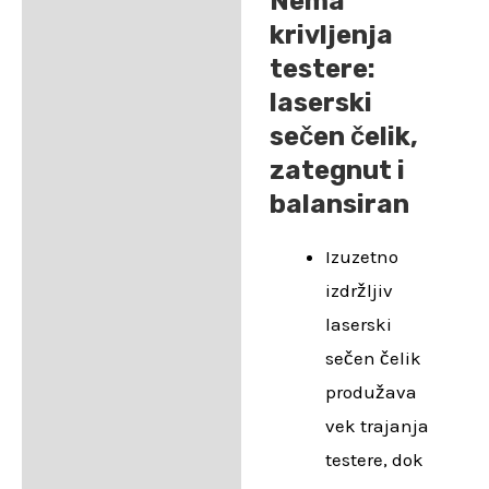
Nema
krivljenja
testere:
laserski
sečen čelik,
zategnut i
balansiran
Izuzetno
izdržljiv
laserski
sečen čelik
produžava
vek trajanja
testere, dok