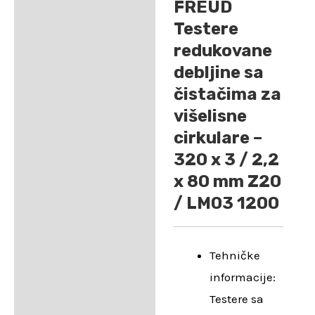
FREUD
Testere
redukovane
debljine sa
čistačima za
višelisne
cirkulare –
320 x 3 / 2,2
x 80 mm Z20
/ LM03 1200
Tehničke
informacije:
Testere sa