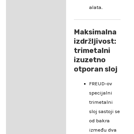
alata.
Maksimalna
izdržljivost:
trimetalni
izuzetno
otporan sloj
FREUD-ov
specijalni
trimetalni
sloj sastoji se
od bakra
između dva