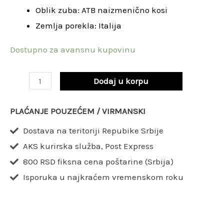
Oblik zuba: ATB naizmenično kosi
2,2
Zemlja porekla: Italija
x
80
Dostupno za avansnu kupovinu
mm
Z20
Dodaj u korpu
/
LM03
PLAĆANJE POUZEĆEM / VIRMANSKI
1200
Dostava na teritoriji Repubike Srbije
količina
AKS kurirska služba, Post Express
800 RSD fiksna cena poštarine (Srbija)
Isporuka u najkraćem vremenskom roku