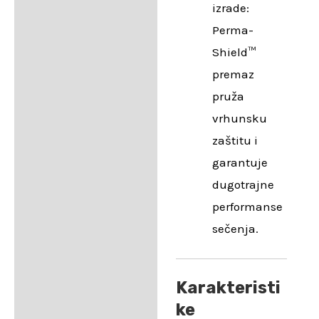
izrade:
Perma-
Shield™
premaz
pruža
vrhunsku
zaštitu i
garantuje
dugotrajne
performanse
sečenja.
Karakteristi
ke