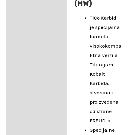
(HW)
TiCo Karbid
je specijalna
formula,
visokokompa
ktna verzija
Titanijum
Kobalt
Karbida,
stvorena i
proizvedena
od strane
FREUD-a.
Specijalne