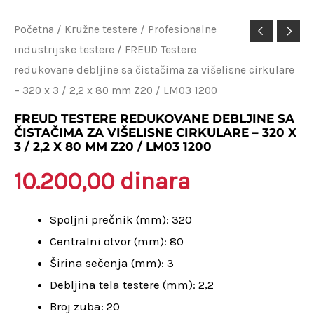
FREUD
Početna
/
Kružne testere
/
Profesionalne
industrijske testere
/ FREUD Testere
Testere
redukovane debljine sa čistačima za višelisne cirkulare
redukovane
– 320 x 3 / 2,2 x 80 mm Z20 / LM03 1200
debljine
sa
FREUD TESTERE REDUKOVANE DEBLJINE SA
ČISTAČIMA ZA VIŠELISNE CIRKULARE – 320 X
čistačima
3 / 2,2 X 80 MM Z20 / LM03 1200
za
10.200,00
dinara
višelisne
cirkulare
Spoljni prečnik (mm): 320
-
Centralni otvor (mm): 80
320
Širina sečenja (mm): 3
x
Debljina tela testere (mm): 2,2
3
Broj zuba: 20
/