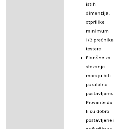
istih
dimenzija,
otprilike
minimum
1/3 prečnika
testere
Flanšne za
stezanje
moraju biti
paralelno
postavljene.
Proverite da
li su dobro
postavljene i
pričvršćene