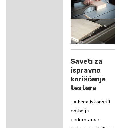
Saveti za
ispravno
korišćenje
testere
Da biste iskoristili
najbolje
performanse