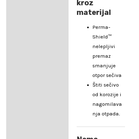
kroz
materijal
Perma-
Shield™
nelepljivi
premaz
smanjuje
otpor sečiva
Štiti sečivo
od korozije i
nagomilava
nja otpada.