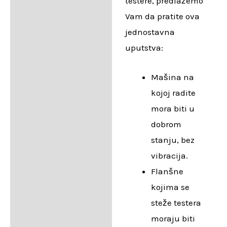
testere, predlažemo
Vam da pratite ova
jednostavna
uputstva:
Mašina na
kojoj radite
mora biti u
dobrom
stanju, bez
vibracija.
Flanšne
kojima se
steže testera
moraju biti