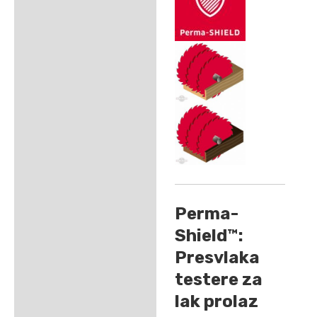
Perma-
Shield™:
Presvlaka
testere za
lak prolaz