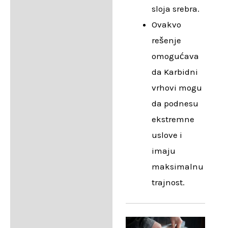
sloja srebra.
Ovakvo
rešenje
omogućava
da Karbidni
vrhovi mogu
da podnesu
ekstremne
uslove i
imaju
maksimalnu
trajnost.