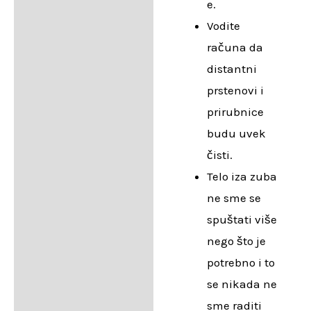
e.
Vodite
računa da
distantni
prstenovi i
prirubnice
budu uvek
čisti.
Telo iza zuba
ne sme se
spuštati više
nego što je
potrebno i to
se nikada ne
sme raditi