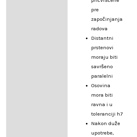
pre
započinjanja
radova
Distantni
prstenovi
moraju biti
savršeno
paralelni
Osovina
mora biti
ravna i u
toleranciji h7
Nakon duže
upotrebe,