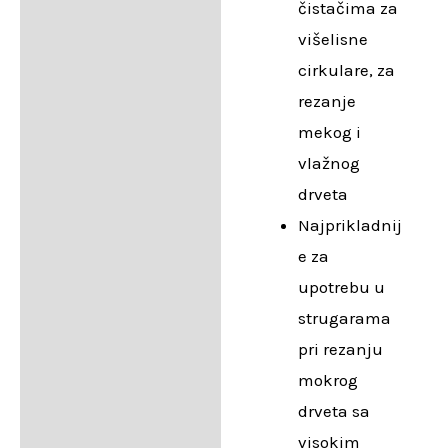
čistačima za
višelisne
cirkulare, za
rezanje
mekog i
vlažnog
drveta
Najprikladnij
e za
upotrebu u
strugarama
pri rezanju
mokrog
drveta sa
visokim