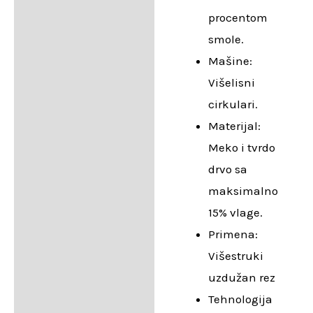
procentom
smole.
Mašine:
Višelisni
cirkulari.
Materijal:
Meko i tvrdo
drvo sa
maksimalno
15% vlage.
Primena:
Višestruki
uzdužan rez
Tehnologija