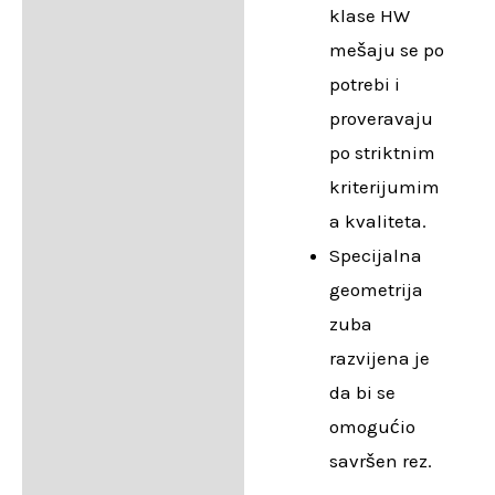
klase HW
mešaju se po
potrebi i
proveravaju
po striktnim
kriterijumim
a kvaliteta.
Specijalna
geometrija
zuba
razvijena je
da bi se
omogućio
savršen rez.