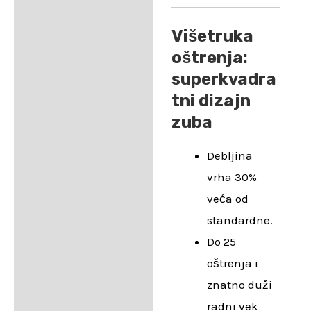
Višetruka
oštrenja:
superkvadra
tni dizajn
zuba
Debljina
vrha 30%
veća od
standardne.
Do 25
oštrenja i
znatno duži
radni vek