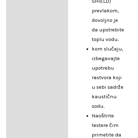
SHIELD)
prevlakom,
dovoljno je
da upotrebite
toplu vodu.
kom slučaju,
izbegavajte
upotrebu
rastvora koji
u sebi sadrže
kaustičnu
sodu.
Naoštrite
testere čim
primetite da