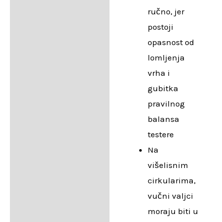
ručno, jer
postoji
opasnost od
lomljenja
vrha i
gubitka
pravilnog
balansa
testere
Na
višelisnim
cirkularima,
vučni valjci
moraju biti u