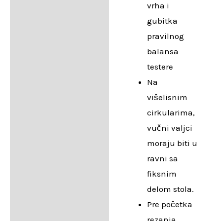
vrha i
gubitka
pravilnog
balansa
testere
Na
višelisnim
cirkularima,
vučni valjci
moraju biti u
ravni sa
fiksnim
delom stola.
Pre početka
rezanja