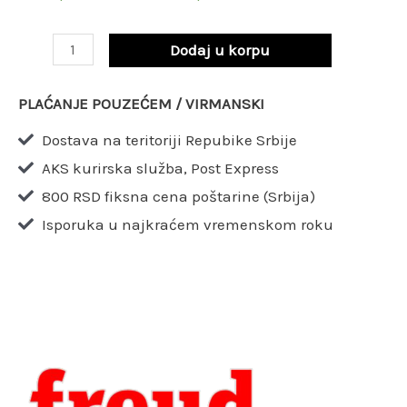
20
mm
Dodaj u korpu
Z24
/
PLAĆANJE POUZEĆEM / VIRMANSKI
LU2A
Dostava na teritoriji Repubike Srbije
0300
AKS kurirska služba, Post Express
količina
800 RSD fiksna cena poštarine (Srbija)
Isporuka u najkraćem vremenskom roku