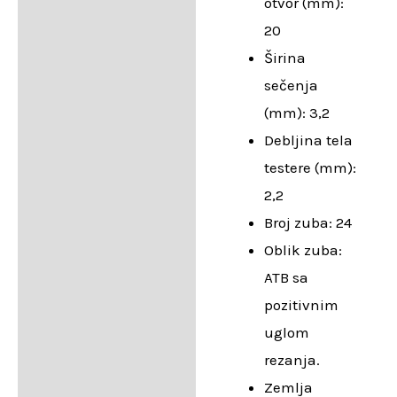
otvor (mm):
20
Širina
sečenja
(mm): 3,2
Debljina tela
testere (mm):
2,2
Broj zuba: 24
Oblik zuba:
ATB sa
pozitivnim
uglom
rezanja.
Zemlja