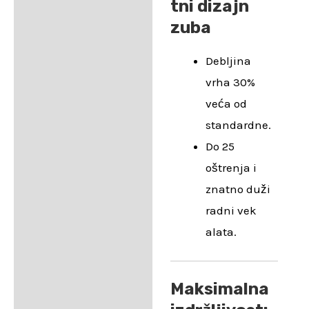
tni dizajn
zuba
Debljina
vrha 30%
veća od
standardne.
Do 25
oštrenja i
znatno duži
radni vek
alata.
Maksimalna