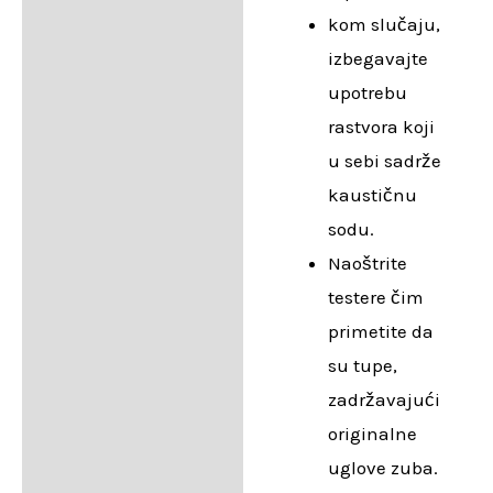
kom slučaju,
izbegavajte
upotrebu
rastvora koji
u sebi sadrže
kaustičnu
sodu.
Naoštrite
testere čim
primetite da
su tupe,
zadržavajući
originalne
uglove zuba.