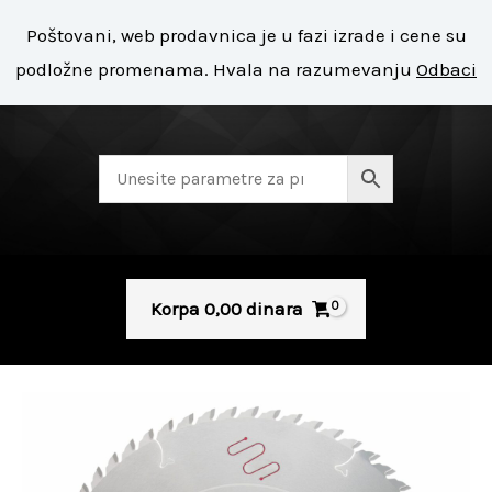
Pređi
Mai
Poštovani, web prodavnica je u fazi izrade i cene su
na
+ 381 11 8127 400
Men
podložne promenama. Hvala na razumevanju
Odbaci
sadržaj
Korpa
0,00
dinara