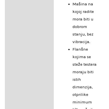
Mašina na
kojoj radite
mora biti u
dobrom
stanju, bez
vibracija.
Flanšne
kojima se
steže testera
moraju biti
istih
dimenzija,
otprilike
minimum