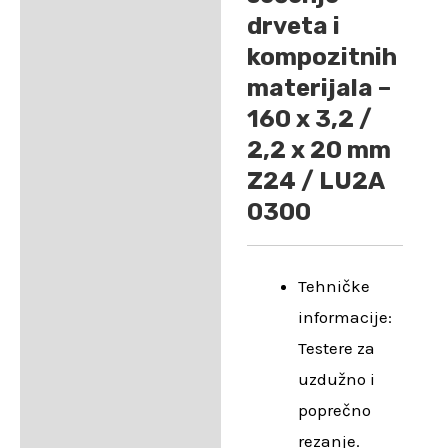
drveta i
kompozitnih
materijala –
160 x 3,2 /
2,2 x 20 mm
Z24 / LU2A
0300
Tehničke
informacije:
Testere za
uzdužno i
poprečno
rezanje.