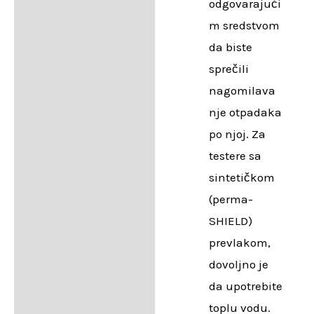
odgovarajući
m sredstvom
da biste
sprečili
nagomilava
nje otpadaka
po njoj. Za
testere sa
sintetičkom
(perma-
SHIELD)
prevlakom,
dovoljno je
da upotrebite
toplu vodu.