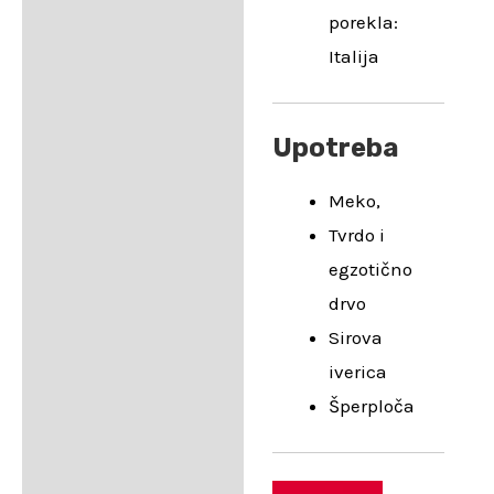
porekla:
Italija
Upotreba
Meko,
Tvrdo i
egzotično
drvo
Sirova
iverica
Šperploča