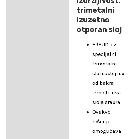
izdržljivost:
trimetalni
izuzetno
otporan sloj
FREUD-ov
specijalni
trimetalni
sloj sastoji se
od bakra
između dva
sloja srebra.
Ovakvo
rešenje
omogućava