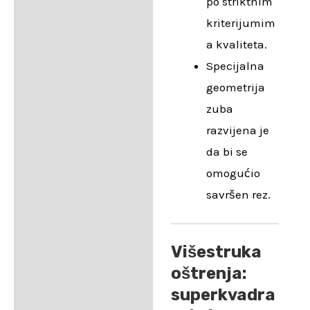
po striktnim
kriterijumim
a kvaliteta.
Specijalna
geometrija
zuba
razvijena je
da bi se
omogućio
savršen rez.
Višestruka
oštrenja:
superkvadra