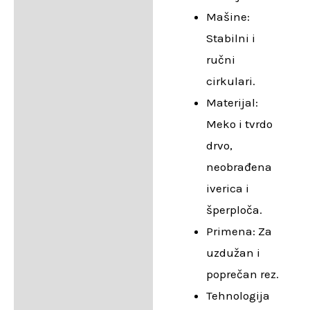
Mašine:
Stabilni i
ručni
cirkulari.
Materijal:
Meko i tvrdo
drvo,
neobrađena
iverica i
šperploča.
Primena: Za
uzdužan i
poprečan rez.
Tehnologija