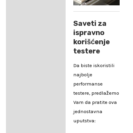
Saveti za
ispravno
korišćenje
testere
Da biste iskoristili
najbolje
performanse
testere, predlažemo
Vam da pratite ova
jednostavna
uputstva: