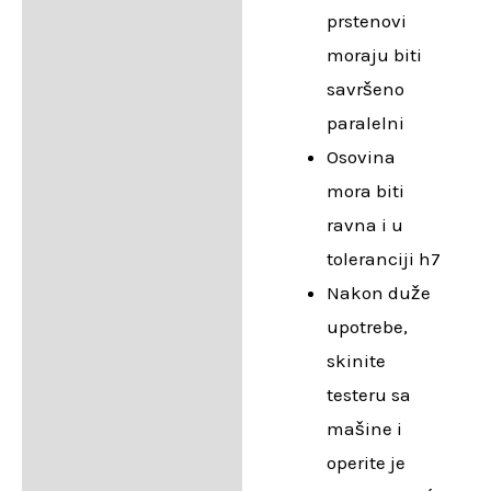
prstenovi
moraju biti
savršeno
paralelni
Osovina
mora biti
ravna i u
toleranciji h7
Nakon duže
upotrebe,
skinite
testeru sa
mašine i
operite je