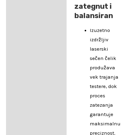
zategnut i
balansiran
Izuzetno
izdržljiv
laserski
sečen čelik
produžava
vek trajanja
testere, dok
proces
zatezanja
garantuje
maksimalnu
preciznost.