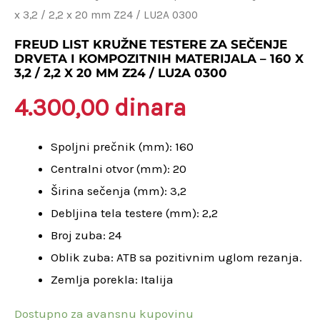
x 3,2 / 2,2 x 20 mm Z24 / LU2A 0300
testere
za
FREUD LIST KRUŽNE TESTERE ZA SEČENJE
DRVETA I KOMPOZITNIH MATERIJALA – 160 X
sečenje
3,2 / 2,2 X 20 MM Z24 / LU2A 0300
drveta
4.300,00
dinara
i
kompozitnih
Spoljni prečnik (mm): 160
materijala
Centralni otvor (mm): 20
-
Širina sečenja (mm): 3,2
160
Debljina tela testere (mm): 2,2
x
Broj zuba: 24
3,2
Oblik zuba: ATB sa pozitivnim uglom rezanja.
/
Zemlja porekla: Italija
2,2
x
Dostupno za avansnu kupovinu