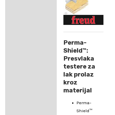
Perma-
Shield™:
Presvlaka
testere za
lak prolaz
kroz
materijal
Perma-
Shield™