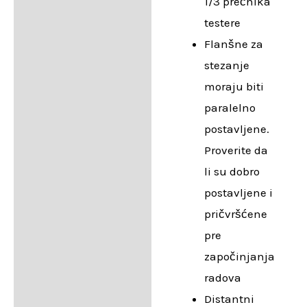
1/3 prečnika
testere
Flanšne za
stezanje
moraju biti
paralelno
postavljene.
Proverite da
li su dobro
postavljene i
pričvršćene
pre
započinjanja
radova
Distantni