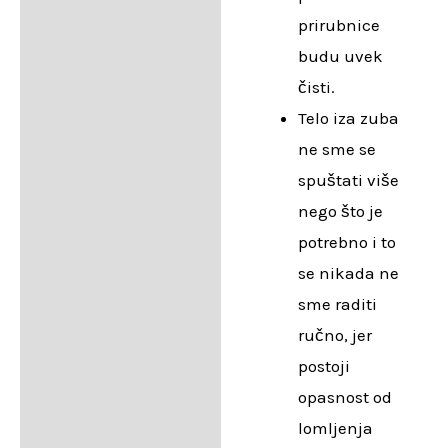
prirubnice
budu uvek
čisti.
Telo iza zuba
ne sme se
spuštati više
nego što je
potrebno i to
se nikada ne
sme raditi
ručno, jer
postoji
opasnost od
lomljenja