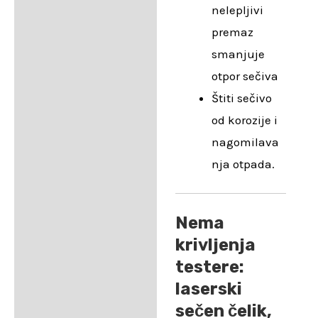
nelepljivi
premaz
smanjuje
otpor sečiva
Štiti sečivo
od korozije i
nagomilava
nja otpada.
Nema
krivljenja
testere:
laserski
sečen čelik,