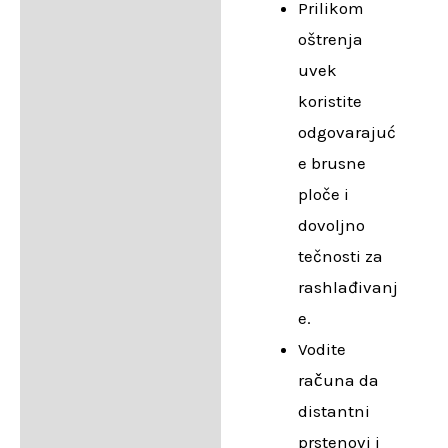
Prilikom
oštrenja
uvek
koristite
odgovarajuć
e brusne
ploče i
dovoljno
tečnosti za
rashlađivanj
e.
Vodite
računa da
distantni
prstenovi i