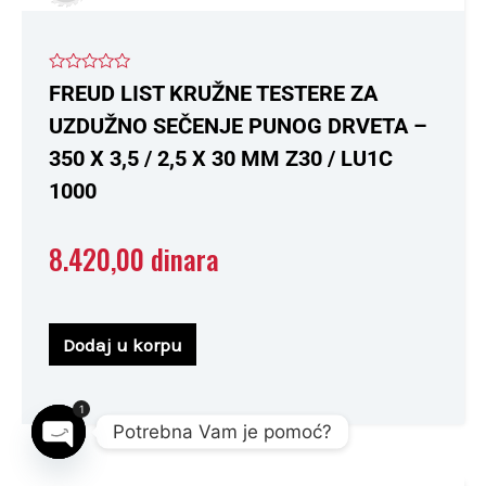
Ocenjeno
FREUD LIST KRUŽNE TESTERE ZA
sa
0
UZDUŽNO SEČENJE PUNOG DRVETA –
od
5
350 X 3,5 / 2,5 X 30 MM Z30 / LU1C
1000
8.420,00
dinara
Dodaj u korpu
1
Potrebna Vam je pomoć?
Open chaty