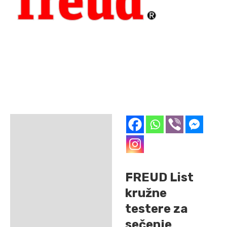
Opis
Dodatne informacije
FREUD List
kružne
testere za
sečenje