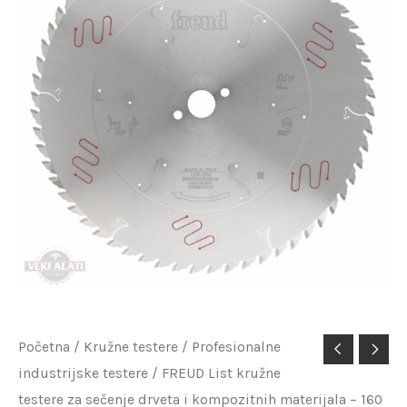
FREUD
Početna
/
Kružne testere
/
Profesionalne
industrijske testere
/ FREUD List kružne
List
testere za sečenje drveta i kompozitnih materijala – 160
kružne