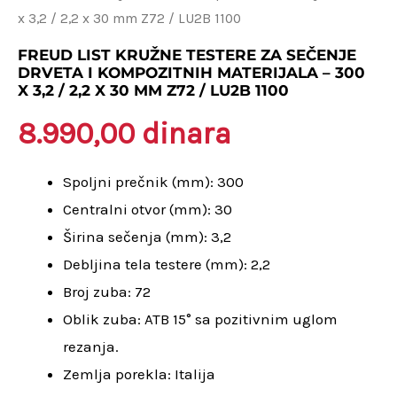
x 3,2 / 2,2 x 30 mm Z72 / LU2B 1100
testere
za
FREUD LIST KRUŽNE TESTERE ZA SEČENJE
DRVETA I KOMPOZITNIH MATERIJALA – 300
sečenje
X 3,2 / 2,2 X 30 MM Z72 / LU2B 1100
drveta
8.990,00
dinara
i
kompozitnih
Spoljni prečnik (mm): 300
materijala
Centralni otvor (mm): 30
-
Širina sečenja (mm): 3,2
300
Debljina tela testere (mm): 2,2
x
Broj zuba: 72
3,2
Oblik zuba: ATB 15° sa pozitivnim uglom
/
rezanja.
2,2
Zemlja porekla: Italija
x