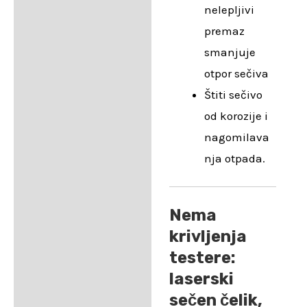
nelepljivi
premaz
smanjuje
otpor sečiva
Štiti sečivo
od korozije i
nagomilava
nja otpada.
Nema
krivljenja
testere:
laserski
sečen čelik,