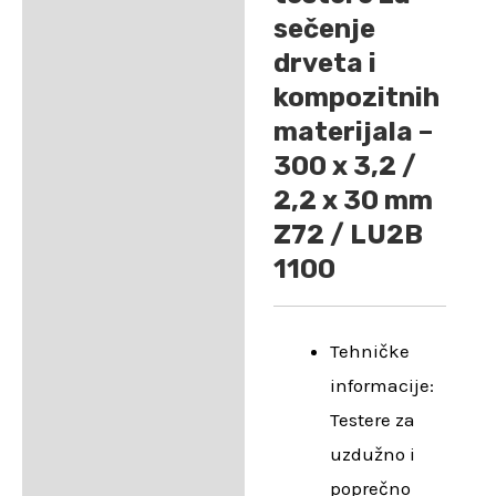
sečenje
drveta i
kompozitnih
materijala –
300 x 3,2 /
2,2 x 30 mm
Z72 / LU2B
1100
Tehničke
informacije:
Testere za
uzdužno i
poprečno