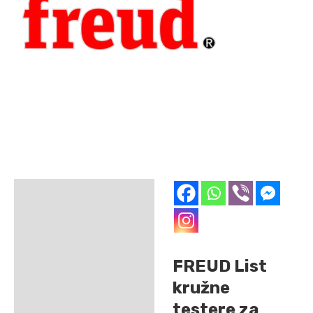
Opis
Dodatne informacije
FREUD List
kružne
testere za