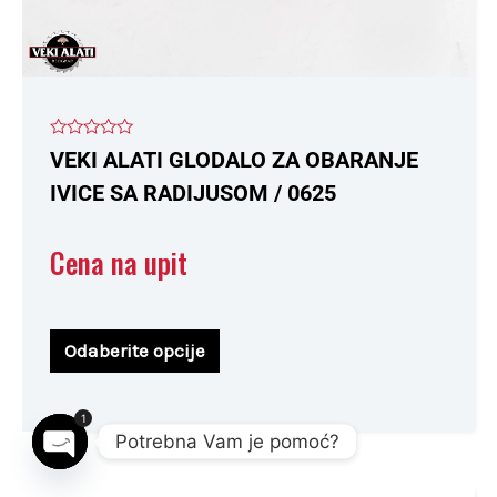
proizvoda.
Ocenjeno
VEKI ALATI GLODALO ZA OBARANJE
sa
0
IVICE SA RADIJUSOM / 0625
od
5
Cena na upit
Odaberite opcije
1
Potrebna Vam je pomoć?
Open chaty