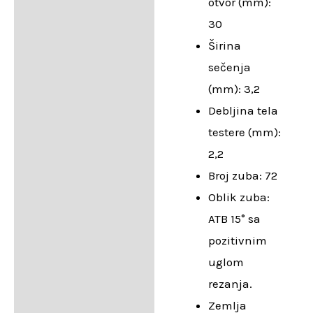
otvor (mm):
30
Širina
sečenja
(mm): 3,2
Debljina tela
testere (mm):
2,2
Broj zuba: 72
Oblik zuba:
ATB 15° sa
pozitivnim
uglom
rezanja.
Zemlja