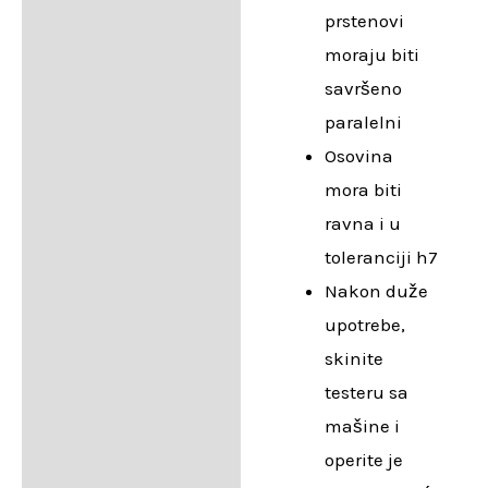
prstenovi
moraju biti
savršeno
paralelni
Osovina
mora biti
ravna i u
toleranciji h7
Nakon duže
upotrebe,
skinite
testeru sa
mašine i
operite je