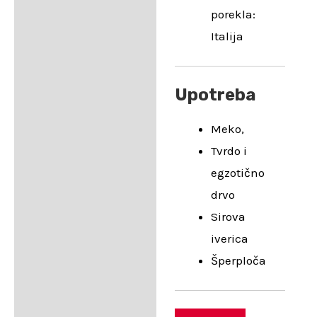
porekla:
Italija
Upotreba
Meko,
Tvrdo i
egzotično
drvo
Sirova
iverica
Šperploča