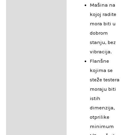
Mašina na
kojoj radite
mora biti u
dobrom
stanju, bez
vibracija.
Flanšne
kojima se
steže testera
moraju biti
istih
dimenzija,
otprilike
minimum