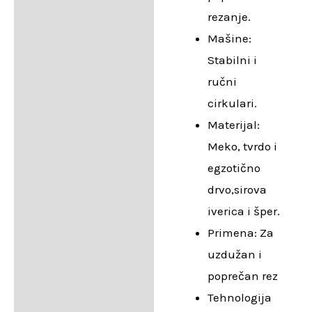
rezanje.
Mašine:
Stabilni i
ručni
cirkulari.
Materijal:
Meko, tvrdo i
egzotično
drvo,sirova
iverica i šper.
Primena: Za
uzdužan i
poprečan rez
Tehnologija