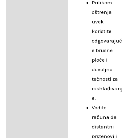
Prilikom
oštrenja
uvek
koristite
odgovarajuć
e brusne
ploče i
dovoljno
tečnosti za
rashlađivanj
e.
Vodite
računa da
distantni
prstenovi i