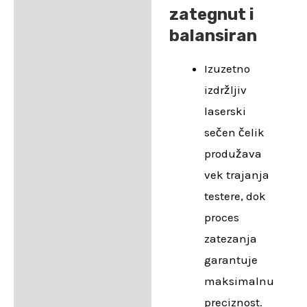
zategnut i
balansiran
Izuzetno
izdržljiv
laserski
sečen čelik
produžava
vek trajanja
testere, dok
proces
zatezanja
garantuje
maksimalnu
preciznost.