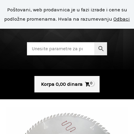
Pređi
Mai
Poštovani, web prodavnica je u fazi izrade i cene su
na
+ 381 11 8127 400
Men
podložne promenama. Hvala na razumevanju
Odbaci
sadržaj
Korpa
0,00
dinara