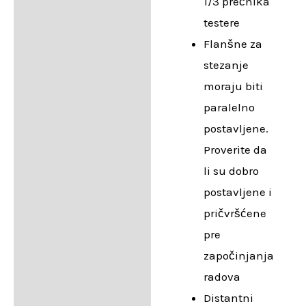
1/3 prečnika
testere
Flanšne za
stezanje
moraju biti
paralelno
postavljene.
Proverite da
li su dobro
postavljene i
pričvršćene
pre
započinjanja
radova
Distantni