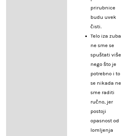
prirubnice
budu uvek
čisti.
Telo iza zuba
ne sme se
spuštati više
nego što je
potrebno i to
se nikada ne
sme raditi
ručno, jer
postoji
opasnost od
lomljenja