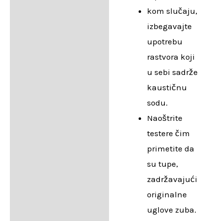
kom slučaju,
izbegavajte
upotrebu
rastvora koji
u sebi sadrže
kaustičnu
sodu.
Naoštrite
testere čim
primetite da
su tupe,
zadržavajući
originalne
uglove zuba.