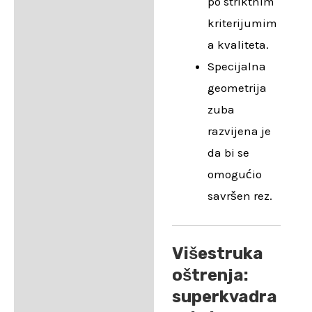
po striktnim
kriterijumim
a kvaliteta.
Specijalna
geometrija
zuba
razvijena je
da bi se
omogućio
savršen rez.
Višestruka
oštrenja:
superkvadra