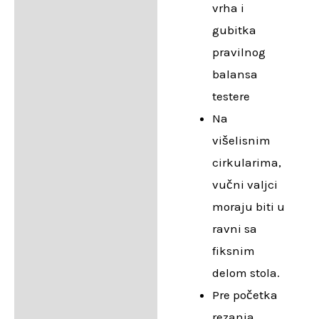
vrha i
gubitka
pravilnog
balansa
testere
Na
višelisnim
cirkularima,
vučni valjci
moraju biti u
ravni sa
fiksnim
delom stola.
Pre početka
rezanja