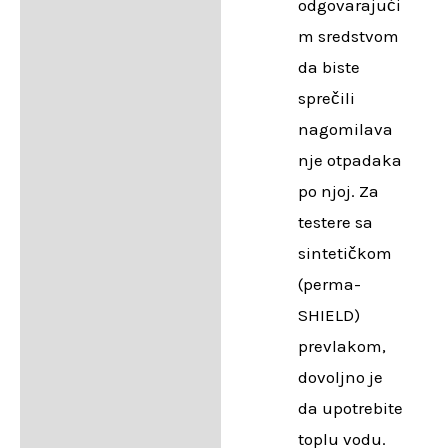
odgovarajući
m sredstvom
da biste
sprečili
nagomilava
nje otpadaka
po njoj. Za
testere sa
sintetičkom
(perma-
SHIELD)
prevlakom,
dovoljno je
da upotrebite
toplu vodu.