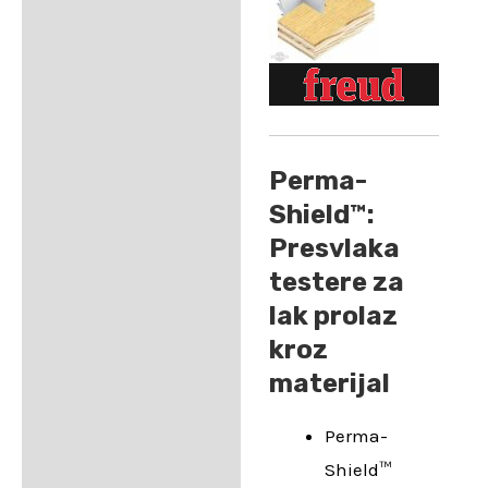
Perma-
Shield™:
Presvlaka
testere za
lak prolaz
kroz
materijal
Perma-
Shield™