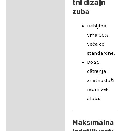
tni dizajn
zuba
Debljina
vrha 30%
veća od
standardne.
Do 25
oštrenja i
znatno duži
radni vek
alata.
Maksimalna