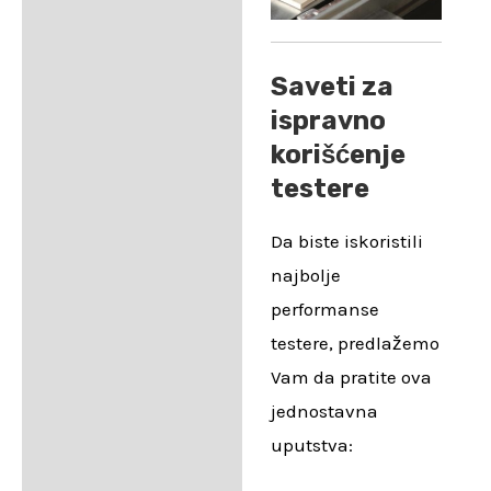
Saveti za
ispravno
korišćenje
testere
Da biste iskoristili
najbolje
performanse
testere, predlažemo
Vam da pratite ova
jednostavna
uputstva: