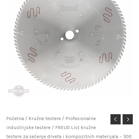
FREUD
Početna
/
Kružne testere
/
Profesionalne
industrijske testere
/ FREUD List kružne
List
testere za sečenje drveta i kompozitnih materijala – 300
kružne