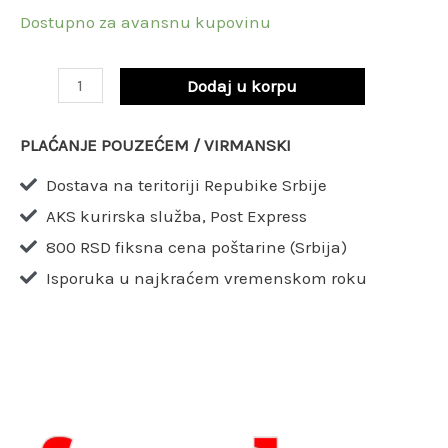
30
Dostupno za avansnu kupovinu
mm
Z72
Dodaj u korpu
/
LU2B
PLAĆANJE POUZEĆEM / VIRMANSKI
1100
Dostava na teritoriji Repubike Srbije
količina
AKS kurirska služba, Post Express
800 RSD fiksna cena poštarine (Srbija)
Isporuka u najkraćem vremenskom roku