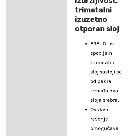
izdržljivost:
trimetalni
izuzetno
otporan sloj
FREUD-ov
specijalni
trimetalni
sloj sastoji se
od bakra
između dva
sloja srebra.
Ovakvo
rešenje
omogućava