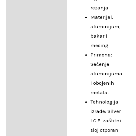
rezanja
Materijal:
aluminijum,
bakar i
mesing.
Primena:
Sečenje
aluminijuma
i obojenih
metala.
Tehnologija
izrade: Silver
I.C.E. zaštitni
sloj otporan