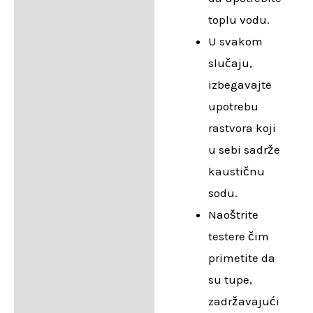
toplu vodu.
U svakom
slučaju,
izbegavajte
upotrebu
rastvora koji
u sebi sadrže
kaustičnu
sodu.
Naoštrite
testere čim
primetite da
su tupe,
zadržavajući