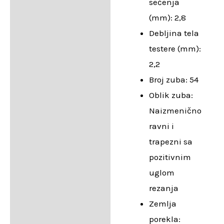
sečenja
(mm): 2,8
Debljina tela
testere (mm):
2,2
Broj zuba: 54
Oblik zuba:
Naizmenično
ravni i
trapezni sa
pozitivnim
uglom
rezanja
Zemlja
porekla: