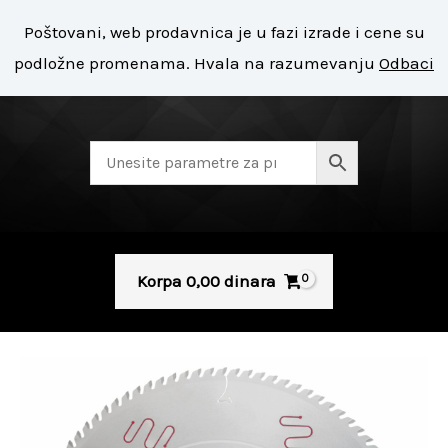
Pređi
Mai
Poštovani, web prodavnica je u fazi izrade i cene su
na
+ 381 11 8127 400
Men
podložne promenama. Hvala na razumevanju
Odbaci
sadržaj
Korpa
0,00
dinara