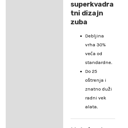
superkvadra
tni dizajn
zuba
Debljina
vrha 30%
veća od
standardne.
Do 25
oštrenja i
znatno duži
radni vek
alata.