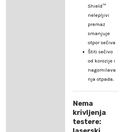
Shield™
nelepljivi
premaz
smanjuje
otpor sečiva
Štiti sečivo
od korozije i
nagomilava
nja otpada.
Nema
krivljenja
testere:
laserski