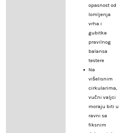
opasnost od
lomljenja
vrha i
gubitka
pravilnog
balansa
testere
Na
višelisnim
cirkularima,
vučni valjci
moraju biti u
ravni sa
fiksnim