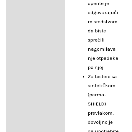
operite je
odgovarajući
m sredstvom
da biste
sprečili
nagomilava
nje otpadaka
po njoj.
Za testere sa
sintetičkom
(perma-
SHIELD)
prevlakom,
dovoljno je
da upotrebite