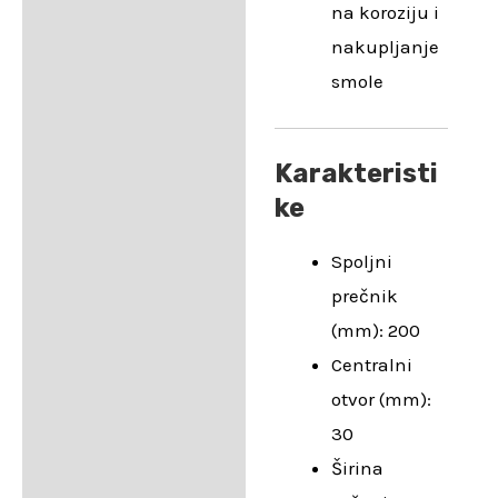
na koroziju i
nakupljanje
smole
Karakteristi
ke
Spoljni
prečnik
(mm): 200
Centralni
otvor (mm):
30
Širina