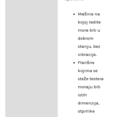
Mašina na
kojoj radite
mora biti u
dobrom
stanju, bez
vibracija.
Flanšne
kojima se
steže testera
moraju biti
istih
dimenzija,
otprilike