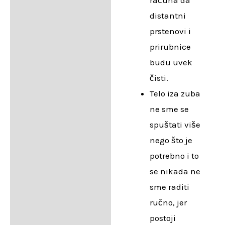
računa da
distantni
prstenovi i
prirubnice
budu uvek
čisti.
Telo iza zuba
ne sme se
spuštati više
nego što je
potrebno i to
se nikada ne
sme raditi
ručno, jer
postoji