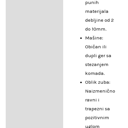
punih
materijala
debljine od 2
do 10mm.
Mašine:
Običan ili
dupli ger sa
stezanjem
komada.
Oblik zuba:
Naizmenično
ravni i
trapezni sa
pozitivnim
uglom