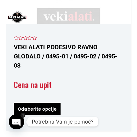
proizvoda.
Ocenjeno
VEKI ALATI PODESIVO RAVNO
sa
0
GLODALO / 0495-01 / 0495-02 / 0495-
od
5
03
Cena na upit
Odaberite opcije
1
Potrebna Vam je pomoć?
Open chaty