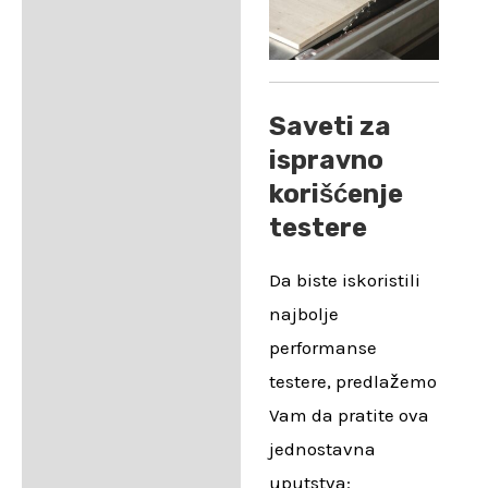
Saveti za
ispravno
korišćenje
testere
Da biste iskoristili
najbolje
performanse
testere, predlažemo
Vam da pratite ova
jednostavna
uputstva: