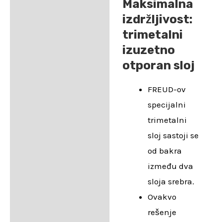
Maksimalna
izdržljivost:
trimetalni
izuzetno
otporan sloj
FREUD-ov
specijalni
trimetalni
sloj sastoji se
od bakra
između dva
sloja srebra.
Ovakvo
rešenje