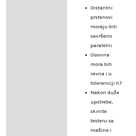
Distantni
prstenovi
moraju biti
savršeno
paralelni
Osovina
mora biti
ravna i u
toleranciji h7
Nakon duže
upotrebe,
skinite
testeru sa
mašine i