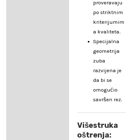
proveravaju
po striktnim
kriterijumim
a kvaliteta.
Specijalna
geometrija
zuba
razvijena je
da bi se
omogućio
savršen rez.
Višestruka
oštrenja: