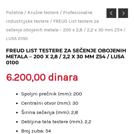
FREUD
Početna
/
Kružne testere
/
Profesionalne
industrijske testere
/ FREUD List testere za
List
sečenje obojenih metala – 200 x 2,8 / 2,2 x 30 mm Z54 /
testere
LU5A 0100
za
sečenje
FREUD LIST TESTERE ZA SEČENJE OBOJENIH
METALA – 200 X 2,8 / 2,2 X 30 MM Z54 / LU5A
obojenih
0100
metala
6.200,00
dinara
-
200
Spoljni prečnik (mm): 200
x
Centralni otvor (mm): 30
2,8
Širina sečenja (mm): 2,8
/
Debljina tela testere (mm): 2,2
2,2
Broj zuba: 54
x