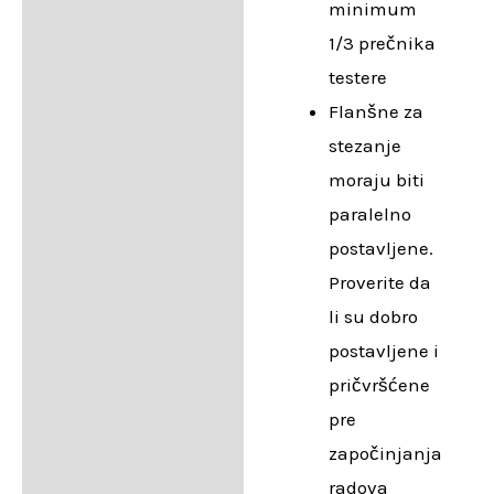
minimum
1/3 prečnika
testere
Flanšne za
stezanje
moraju biti
paralelno
postavljene.
Proverite da
li su dobro
postavljene i
pričvršćene
pre
započinjanja
radova