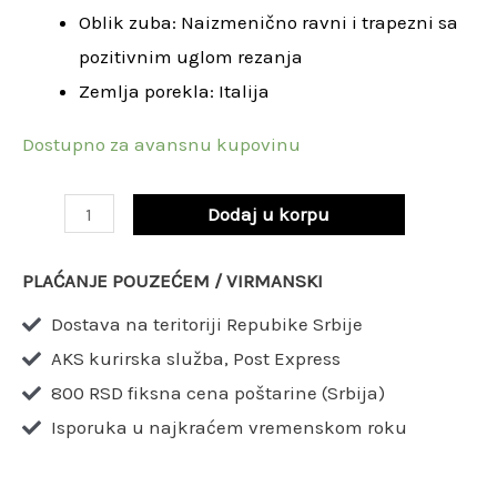
Oblik zuba: Naizmenično ravni i trapezni sa
30
pozitivnim uglom rezanja
mm
Zemlja porekla: Italija
Z54
/
Dostupno za avansnu kupovinu
LU5A
0100
Dodaj u korpu
količina
PLAĆANJE POUZEĆEM / VIRMANSKI
Dostava na teritoriji Repubike Srbije
AKS kurirska služba, Post Express
800 RSD fiksna cena poštarine (Srbija)
Isporuka u najkraćem vremenskom roku