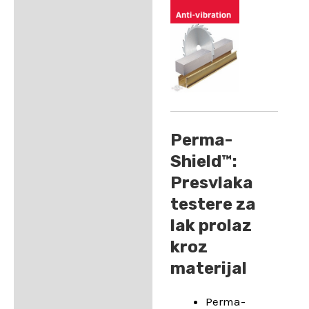
Perma-
Shield™:
Presvlaka
testere za
lak prolaz
kroz
materijal
Perma-