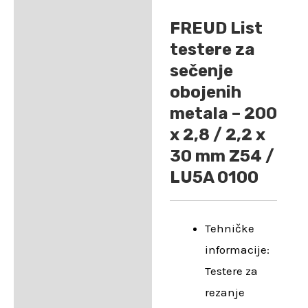
FREUD List
testere za
sečenje
obojenih
metala – 200
x 2,8 / 2,2 x
30 mm Z54 /
LU5A 0100
Tehničke
informacije:
Testere za
rezanje