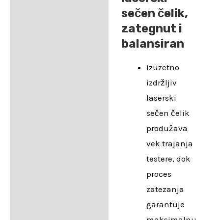
sečen čelik,
zategnut i
balansiran
Izuzetno
izdržljiv
laserski
sečen čelik
produžava
vek trajanja
testere, dok
proces
zatezanja
garantuje
maksimalnu