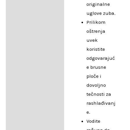
originalne
uglove zuba.
Prilikom
oštrenja
uvek
koristite
odgovarajuć
e brusne
ploče i
dovoljno
tečnosti za
rashlađivanj
e.
Vodite