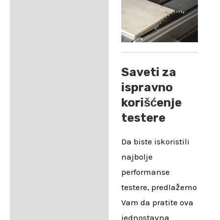
Saveti za
ispravno
korišćenje
testere
Da biste iskoristili
najbolje
performanse
testere, predlažemo
Vam da pratite ova
jednostavna