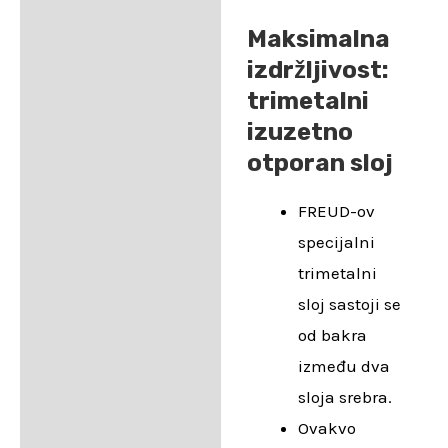
Maksimalna
izdržljivost:
trimetalni
izuzetno
otporan sloj
FREUD-ov
specijalni
trimetalni
sloj sastoji se
od bakra
između dva
sloja srebra.
Ovakvo