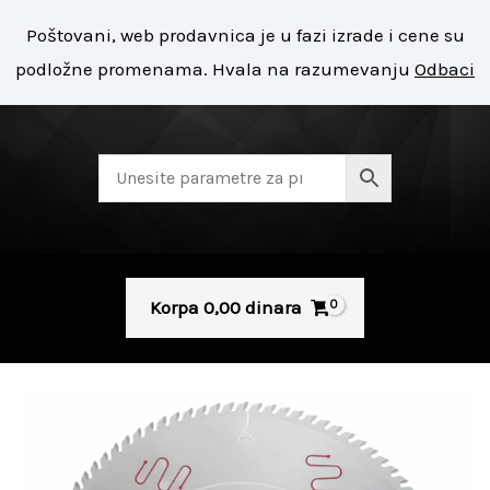
Pređi
Mai
Poštovani, web prodavnica je u fazi izrade i cene su
na
+ 381 11 8127 400
Men
podložne promenama. Hvala na razumevanju
Odbaci
sadržaj
Korpa
0,00
dinara