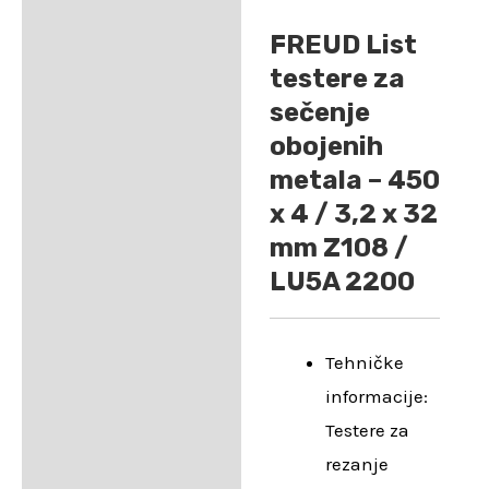
FREUD List
testere za
sečenje
obojenih
metala – 450
x 4 / 3,2 x 32
mm Z108 /
LU5A 2200
Tehničke
informacije:
Testere za
rezanje