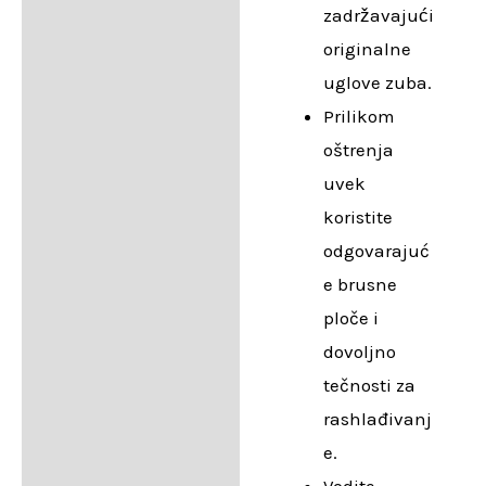
zadržavajući
originalne
uglove zuba.
Prilikom
oštrenja
uvek
koristite
odgovarajuć
e brusne
ploče i
dovoljno
tečnosti za
rashlađivanj
e.