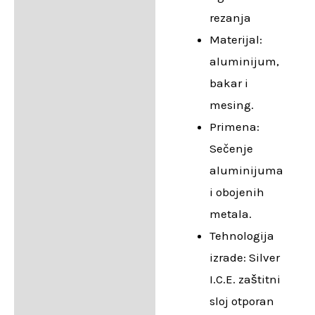
rezanja
Materijal:
aluminijum,
bakar i
mesing.
Primena:
Sečenje
aluminijuma
i obojenih
metala.
Tehnologija
izrade: Silver
I.C.E. zaštitni
sloj otporan