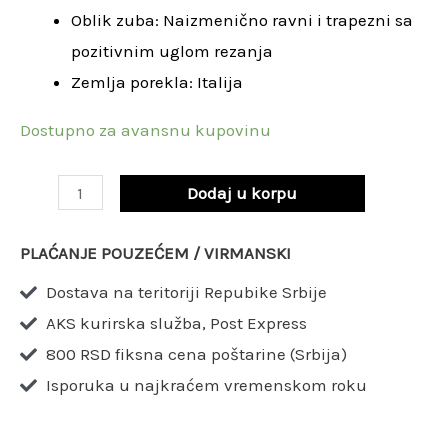
Oblik zuba: Naizmenično ravni i trapezni sa
32
pozitivnim uglom rezanja
mm
Zemlja porekla: Italija
Z108
/
Dostupno za avansnu kupovinu
LU5A
2200
Dodaj u korpu
količina
PLAĆANJE POUZEĆEM / VIRMANSKI
Dostava na teritoriji Repubike Srbije
AKS kurirska služba, Post Express
800 RSD fiksna cena poštarine (Srbija)
Isporuka u najkraćem vremenskom roku