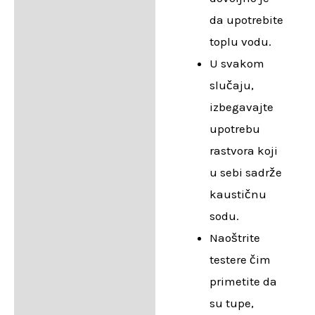
da upotrebite
toplu vodu.
U svakom
slučaju,
izbegavajte
upotrebu
rastvora koji
u sebi sadrže
kaustičnu
sodu.
Naoštrite
testere čim
primetite da
su tupe,