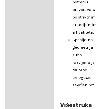
potrebi i
proveravaju
po striktnim
kriterijumim
a kvaliteta.
Specijalna
geometrija
zuba
razvijena je
da bi se
omogućio
savršen rez.
Višestruka