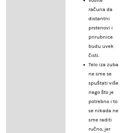
Vodite
računa da
distantni
prstenovi i
prirubnice
budu uvek
čisti.
Telo iza zuba
ne sme se
spuštati više
nego što je
potrebno i to
se nikada ne
sme raditi
ručno, jer