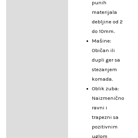
punih
materijala
debljine od 2
do 10mm.
Mašine:
Običan ili
dupli ger sa
stezanjem
komada.
Oblik zuba:
Naizmenično
ravni i
trapezni sa
pozitivnim
uglom