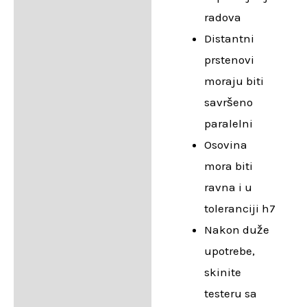
radova
Distantni
prstenovi
moraju biti
savršeno
paralelni
Osovina
mora biti
ravna i u
toleranciji h7
Nakon duže
upotrebe,
skinite
testeru sa