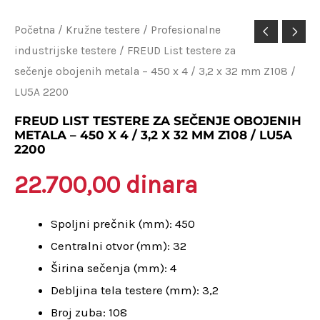
FREUD
Početna
/
Kružne testere
/
Profesionalne
industrijske testere
/ FREUD List testere za
List
sečenje obojenih metala – 450 x 4 / 3,2 x 32 mm Z108 /
testere
LU5A 2200
za
sečenje
FREUD LIST TESTERE ZA SEČENJE OBOJENIH
METALA – 450 X 4 / 3,2 X 32 MM Z108 / LU5A
obojenih
2200
metala
22.700,00
dinara
-
450
Spoljni prečnik (mm): 450
x
Centralni otvor (mm): 32
4
Širina sečenja (mm): 4
/
Debljina tela testere (mm): 3,2
3,2
Broj zuba: 108
x