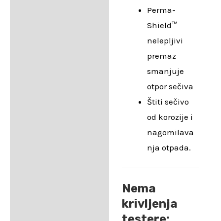
Perma-
Shield™
nelepljivi
premaz
smanjuje
otpor sečiva
Štiti sečivo
od korozije i
nagomilava
nja otpada.
Nema
krivljenja
testere: