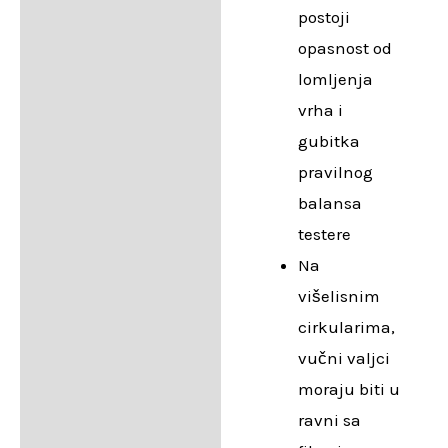
postoji
opasnost od
lomljenja
vrha i
gubitka
pravilnog
balansa
testere
Na
višelisnim
cirkularima,
vučni valjci
moraju biti u
ravni sa