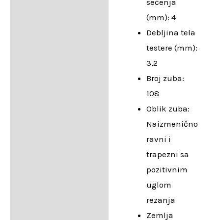
sečenja
(mm): 4
Debljina tela
testere (mm):
3,2
Broj zuba:
108
Oblik zuba:
Naizmenično
ravni i
trapezni sa
pozitivnim
uglom
rezanja
Zemlja