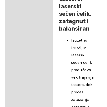
laserski
sečen čelik,
zategnut i
balansiran
Izuzetno
izdržljiv
laserski
sečen čelik
produžava
vek trajanja
testere, dok
proces
zatezanja
garantuje