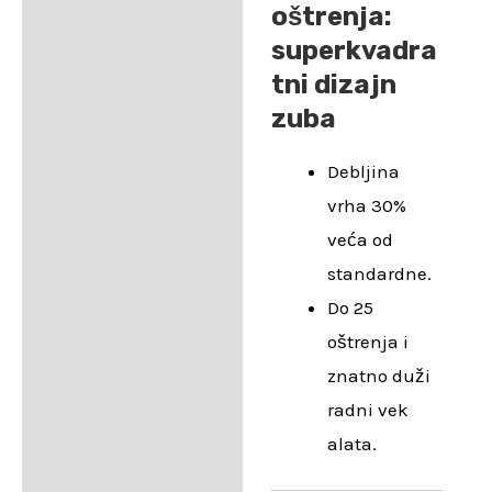
oštrenja:
superkvadra
tni dizajn
zuba
Debljina
vrha 30%
veća od
standardne.
Do 25
oštrenja i
znatno duži
radni vek
alata.