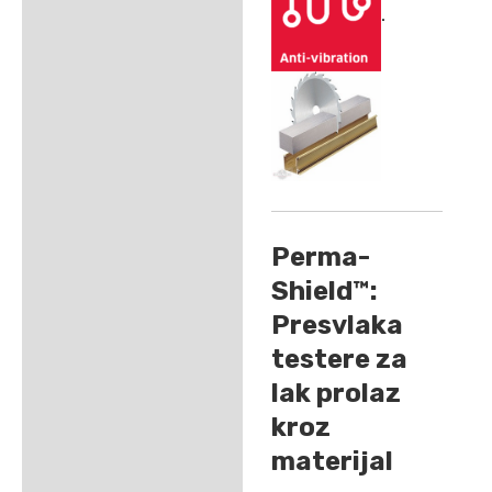
.
Perma-
Shield™:
Presvlaka
testere za
lak prolaz
kroz
materijal