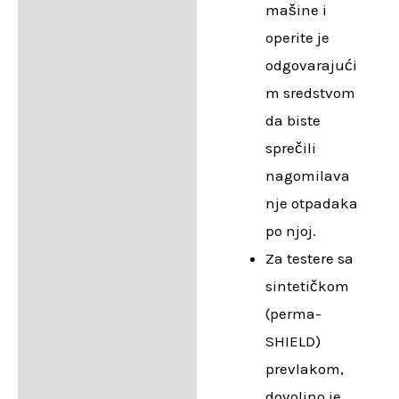
mašine i
operite je
odgovarajući
m sredstvom
da biste
sprečili
nagomilava
nje otpadaka
po njoj.
Za testere sa
sintetičkom
(perma-
SHIELD)
prevlakom,
dovoljno je