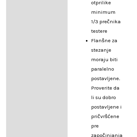
otprilike
minimum
1/3 prečnika
testere
Flanšne za
stezanje
moraju biti
paralelno
postavljene.
Proverite da
li su dobro
postavljene i
pričvršćene
pre
započinjanja