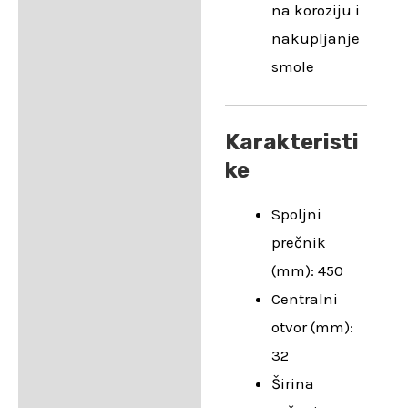
na koroziju i
nakupljanje
smole
Karakteristi
ke
Spoljni
prečnik
(mm): 450
Centralni
otvor (mm):
32
Širina