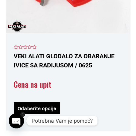
stranici
proizvoda.
Ocenjeno
VEKI ALATI GLODALO ZA OBARANJE
sa
0
IVICE SA RADIJUSOM / 0625
od
5
Cena na upit
Odaberite opcije
1
Potrebna Vam je pomoć?
Open chaty