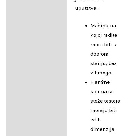
uputstva:
Mašina na
kojoj radite
mora biti u
dobrom
stanju, bez
vibracija.
Flanšne
kojima se
steže testera
moraju biti
istih
dimenzija,