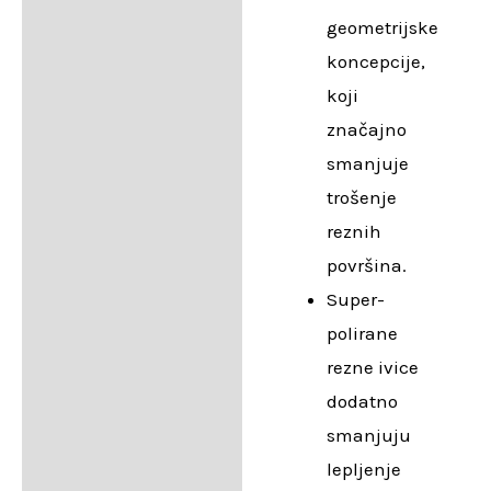
geometrijske
koncepcije,
koji
značajno
smanjuje
trošenje
reznih
površina.
Super-
polirane
rezne ivice
dodatno
smanjuju
lepljenje