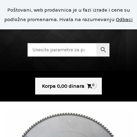
Pređi
Mai
Poštovani, web prodavnica je u fazi izrade i cene su
na
+ 381 11 8127 400
Men
podložne promenama. Hvala na razumevanju
Odbaci
sadržaj
Korpa
0,00
dinara