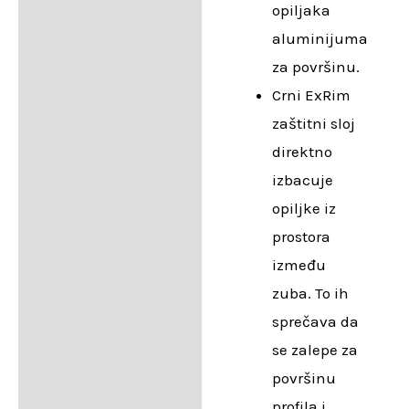
opiljaka
aluminijuma
za površinu.
Crni ExRim
zaštitni sloj
direktno
izbacuje
opiljke iz
prostora
između
zuba. To ih
sprečava da
se zalepe za
površinu
profila i