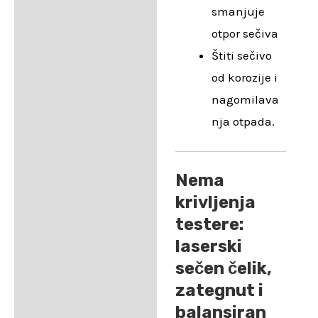
smanjuje
otpor sečiva
Štiti sečivo
od korozije i
nagomilava
nja otpada.
Nema
krivljenja
testere:
laserski
sečen čelik,
zategnut i
balansiran