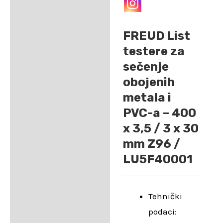
Dodatne informacije
FREUD List
testere za
sečenje
obojenih
metala i
PVC-a – 400
x 3,5 / 3 x 30
mm Z96 /
LU5F40001
Tehnički
podaci: