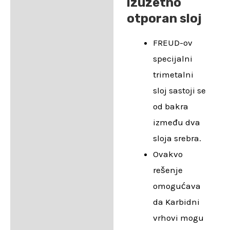
izuzetno
otporan sloj
FREUD-ov
specijalni
trimetalni
sloj sastoji se
od bakra
između dva
sloja srebra.
Ovakvo
rešenje
omogućava
da Karbidni
vrhovi mogu