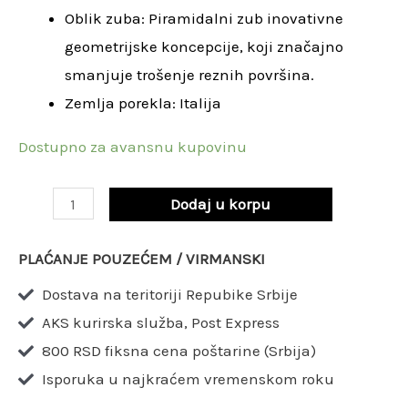
Oblik zuba: Piramidalni zub inovativne
/
geometrijske koncepcije, koji značajno
3
smanjuje trošenje reznih površina.
x
Zemlja porekla: Italija
30
mm
Dostupno za avansnu kupovinu
Z96
/
Dodaj u korpu
LU5F40001
količina
PLAĆANJE POUZEĆEM / VIRMANSKI
Dostava na teritoriji Repubike Srbije
AKS kurirska služba, Post Express
800 RSD fiksna cena poštarine (Srbija)
Isporuka u najkraćem vremenskom roku