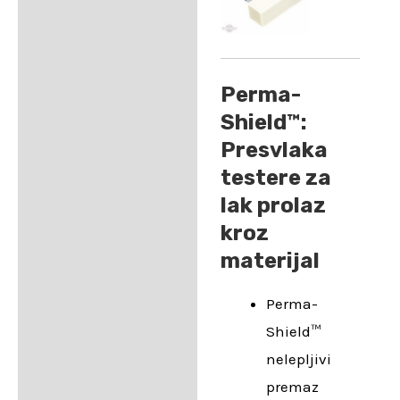
Perma-
Shield™:
Presvlaka
testere za
lak prolaz
kroz
materijal
Perma-
Shield™
nelepljivi
premaz