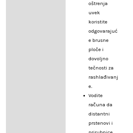
oštrenja
uvek
koristite
odgovarajuć
e brusne
ploče i
dovoljno
tečnosti za
rashlađivanj
e.
Vodite
računa da
distantni
prstenovi i
prirubnice