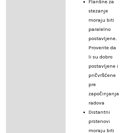
Flanšne za
stezanje
moraju biti
paralelno
postavljene.
Proverite da
li su dobro
postavljene i
pričvršćene
pre
započinjanja
radova
Distantni
prstenovi
moraju biti