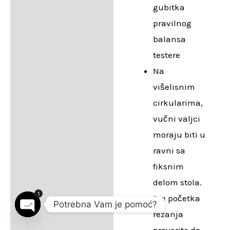
gubitka
pravilnog
balansa
testere
Na
višelisnim
cirkularima,
vučni valjci
moraju biti u
ravni sa
fiksnim
delom stola.
1
Pre početka
Potrebna Vam je pomoć?
rezanja
Open chaty
proverite da