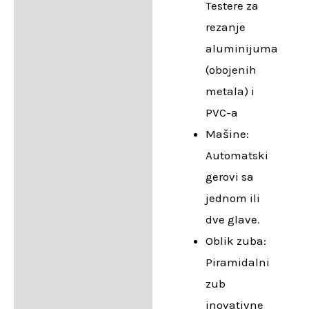
Testere za
rezanje
aluminijuma
(obojenih
metala) i
PVC-a
Mašine:
Automatski
gerovi sa
jednom ili
dve glave.
Oblik zuba:
Piramidalni
zub
inovativne