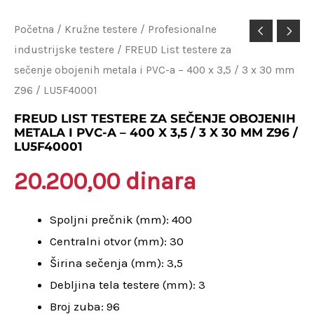
FREUD
Početna
/
Kružne testere
/
Profesionalne
industrijske testere
/ FREUD List testere za
List
sečenje obojenih metala i PVC-a – 400 x 3,5 / 3 x 30 mm
testere
Z96 / LU5F40001
za
sečenje
FREUD LIST TESTERE ZA SEČENJE OBOJENIH
METALA I PVC-A – 400 X 3,5 / 3 X 30 MM Z96 /
obojenih
LU5F40001
metala
20.200,00
dinara
i
PVC-
Spoljni prečnik (mm): 400
a
Centralni otvor (mm): 30
-
Širina sečenja (mm): 3,5
400
Debljina tela testere (mm): 3
x
Broj zuba: 96
3,5