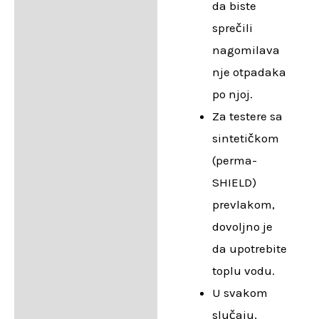
da biste
sprečili
nagomilava
nje otpadaka
po njoj.
Za testere sa
sintetičkom
(perma-
SHIELD)
prevlakom,
dovoljno je
da upotrebite
toplu vodu.
U svakom
slučaju,