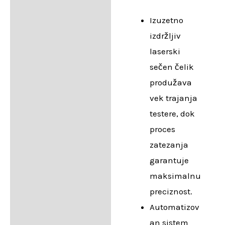
Izuzetno
izdržljiv
laserski
sečen čelik
produžava
vek trajanja
testere, dok
proces
zatezanja
garantuje
maksimalnu
preciznost.
Automatizov
an sistem