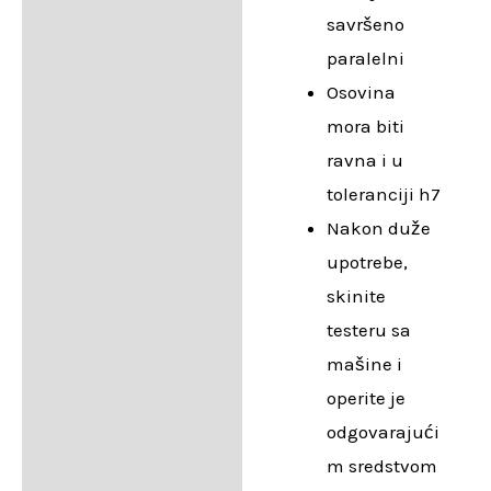
savršeno
paralelni
Osovina
mora biti
ravna i u
toleranciji h7
Nakon duže
upotrebe,
skinite
testeru sa
mašine i
operite je
odgovarajući
m sredstvom