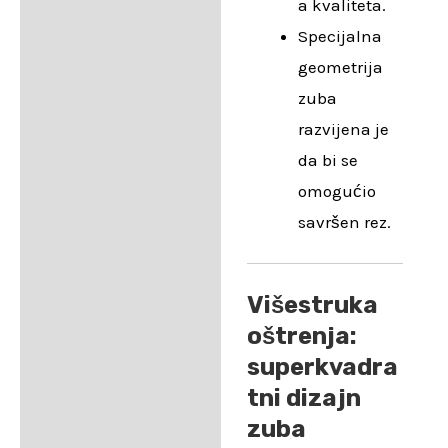
a kvaliteta.
Specijalna
geometrija
zuba
razvijena je
da bi se
omogućio
savršen rez.
Višestruka
oštrenja:
superkvadra
tni dizajn
zuba