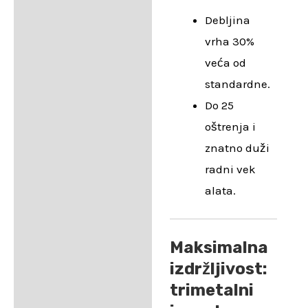
Debljina
vrha 30%
veća od
standardne.
Do 25
oštrenja i
znatno duži
radni vek
alata.
Maksimalna
izdržljivost:
trimetalni