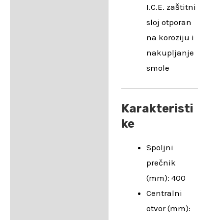
I.C.E. zaštitni
sloj otporan
na koroziju i
nakupljanje
smole
Karakteristi
ke
Spoljni
prečnik
(mm): 400
Centralni
otvor (mm):