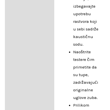
izbegavajte
upotrebu
rastvora koji
u sebi sadrže
kaustičnu
sodu.
Naoštrite
testere čim
primetite da
su tupe,
zadržavajući
originalne
uglove zuba.
Prilikom