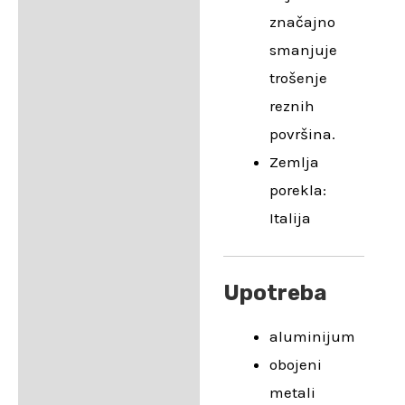
značajno
smanjuje
trošenje
reznih
površina.
Zemlja
porekla:
Italija
Upotreba
aluminijum
obojeni
metali