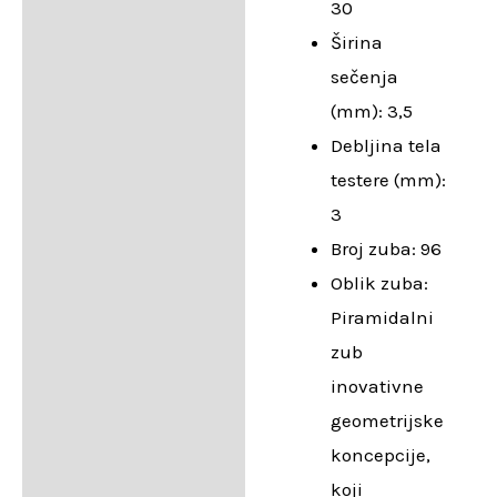
30
Širina
sečenja
(mm): 3,5
Debljina tela
testere (mm):
3
Broj zuba: 96
Oblik zuba:
Piramidalni
zub
inovativne
geometrijske
koncepcije,
koji