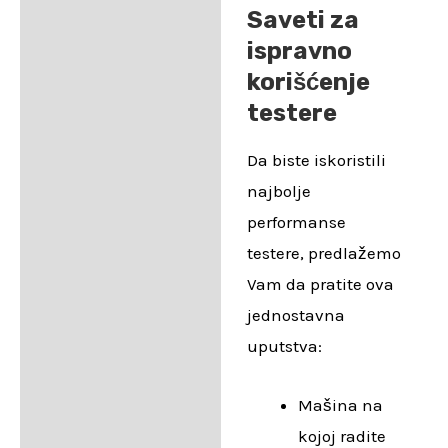
Saveti za
ispravno
korišćenje
testere
Da biste iskoristili
najbolje
performanse
testere, predlažemo
Vam da pratite ova
jednostavna
uputstva:
Mašina na
kojoj radite