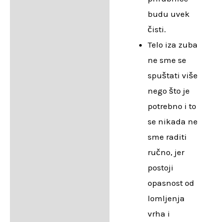
budu uvek
čisti.
Telo iza zuba
ne sme se
spuštati više
nego što je
potrebno i to
se nikada ne
sme raditi
ručno, jer
postoji
opasnost od
lomljenja
vrha i