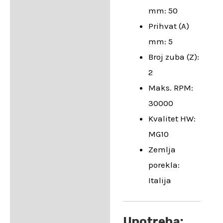
mm: 50
Prihvat (A)
mm: 5
Broj zuba (Z):
2
Maks. RPM:
30000
Kvalitet HW:
MG10
Zemlja
porekla:
Italija
Upotreba: