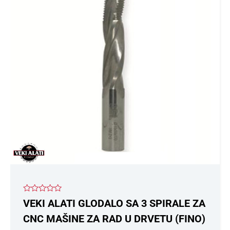
više
varijanti.
Opcije
mogu
biti
izabrane
na
stranici
proizvoda.
Ocenjeno
VEKI ALATI GLODALO SA 3 SPIRALE ZA
sa
0
CNC MAŠINE ZA RAD U DRVETU (FINO)
od
5