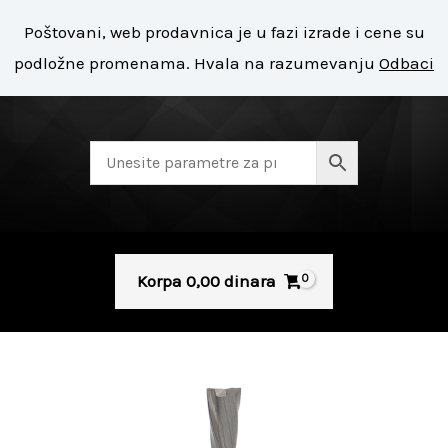
Pređi
Mai
Poštovani, web prodavnica je u fazi izrade i cene su
na
+ 381 11 8127 400
Men
podložne promenama. Hvala na razumevanju
Odbaci
sadržaj
Korpa
0,00
dinara