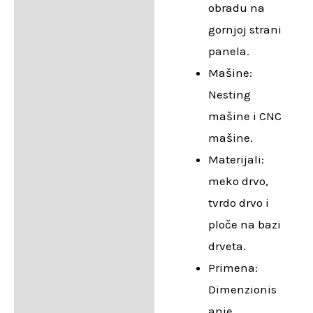
obradu na
gornjoj strani
panela.
Mašine:
Nesting
mašine i CNC
mašine.
Materijali:
meko drvo,
tvrdo drvo i
ploče na bazi
drveta.
Primena:
Dimenzionis
anje,