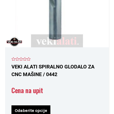
biti
izabrane
na
stranici
proizvoda.
Ocenjeno
VEKI ALATI SPIRALNO GLODALO ZA
sa
0
CNC MAŠINE / 0442
od
5
Cena na upit
Odaberite opcije