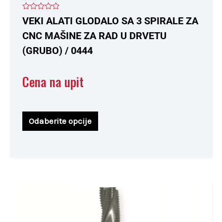
Ocenjeno
VEKI ALATI GLODALO SA 3 SPIRALE ZA
sa
0
CNC MAŠINE ZA RAD U DRVETU
od
5
(GRUBO) / 0444
Cena na upit
Odaberite opcije
Ovaj
proizvod
ima