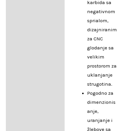
karbida sa
negativnom
sprialom,
dizajniranim
za CNC
glodanje sa
velikim
prostorom za
uklanjanje
strugotina.
Pogodno za
dimenzionis
anje,
uranjanje i
žlebove sa