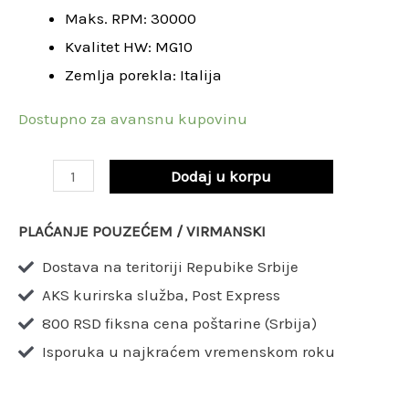
Maks. RPM: 30000
50
Kvalitet HW: MG10
x
Zemlja porekla: Italija
5
/
Dostupno za avansnu kupovinu
SCH2DFN208R
količina
Dodaj u korpu
PLAĆANJE POUZEĆEM / VIRMANSKI
Dostava na teritoriji Repubike Srbije
AKS kurirska služba, Post Express
800 RSD fiksna cena poštarine (Srbija)
Isporuka u najkraćem vremenskom roku