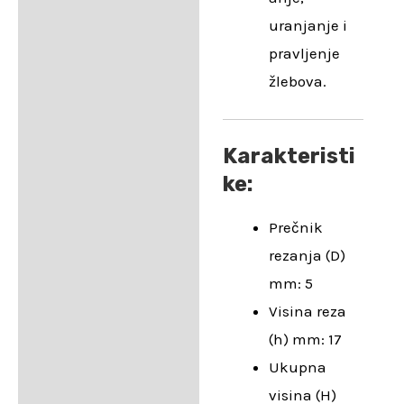
uranjanje i
pravljenje
žlebova.
Karakteristi
ke:
Prečnik
rezanja (D)
mm: 5
Visina reza
(h) mm: 17
Ukupna
visina (H)