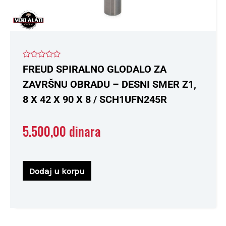
Ocenjeno
FREUD SPIRALNO GLODALO ZA
sa
0
ZAVRŠNU OBRADU – DESNI SMER Z1,
od
5
8 X 42 X 90 X 8 / SCH1UFN245R
5.500,00
dinara
Dodaj u korpu