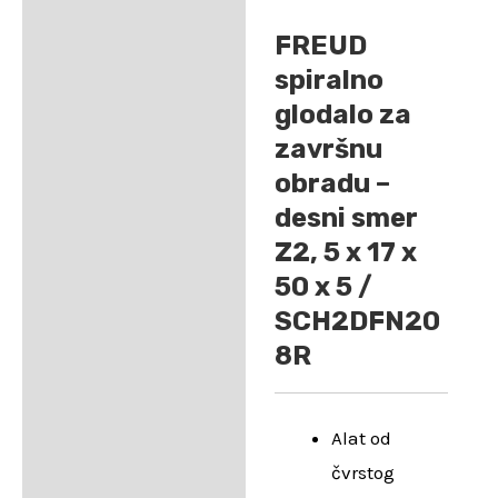
FREUD
spiralno
glodalo za
završnu
obradu –
desni smer
Z2, 5 x 17 x
50 x 5 /
SCH2DFN20
8R
Alat od
čvrstog