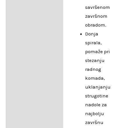
savršenom
završnom
obradom.
Donja
spirala,
pomaže pri
stezanju
radnog
komada,
uklanjanju
strugotine
nadole za
najbolju
završnu