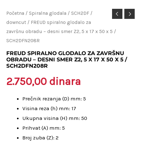
FREUD
Početna
/
Spiralna glodala
/
SCH2DF /
downcut
/ FREUD spiralno glodalo za
spiralno
završnu obradu – desni smer Z2, 5 x 17 x 50 x 5 /
glodalo
SCH2DFN208R
za
završnu
FREUD SPIRALNO GLODALO ZA ZAVRŠNU
OBRADU – DESNI SMER Z2, 5 X 17 X 50 X 5 /
obradu
SCH2DFN208R
–
2.750,00
dinara
desni
smer
Prečnik rezanja (D) mm: 5
Z2,
Visina reza (h) mm: 17
5
Ukupna visina (H) mm: 50
x
Prihvat (A) mm: 5
17
Broj zuba (Z): 2
x