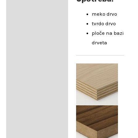
meko drvo
tvrdo drvo
ploče na bazi
drveta