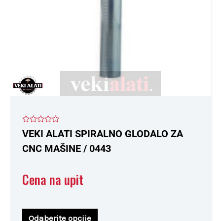
biti
izabrane
na
stranici
proizvoda.
Ocenjeno
VEKI ALATI SPIRALNO GLODALO ZA
sa
0
CNC MAŠINE / 0443
od
5
Cena na upit
Odaberite opcije