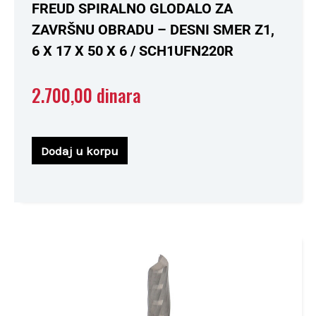
Ocenjeno
FREUD SPIRALNO GLODALO ZA
sa
0
ZAVRŠNU OBRADU – DESNI SMER Z1,
od
5
6 X 17 X 50 X 6 / SCH1UFN220R
2.700,00
dinara
Dodaj u korpu