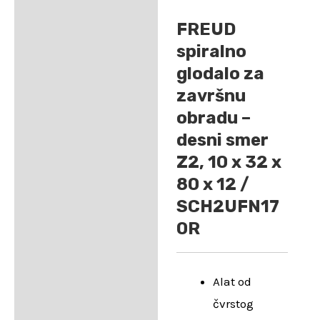
FREUD
spiralno
glodalo za
završnu
obradu –
desni smer
Z2, 10 x 32 x
80 x 12 /
SCH2UFN17
0R
Alat od
čvrstog