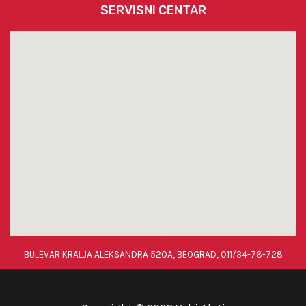
SERVISNI CENTAR
BULEVAR KRALJA ALEKSANDRA 520A, BEOGRAD, 011/34-78-728