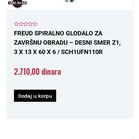
Ocenjeno
FREUD SPIRALNO GLODALO ZA
sa
0
ZAVRŠNU OBRADU – DESNI SMER Z1,
od
5
3 X 13 X 60 X 6 / SCH1UFN110R
2.710,00
dinara
Dodaj u korpu