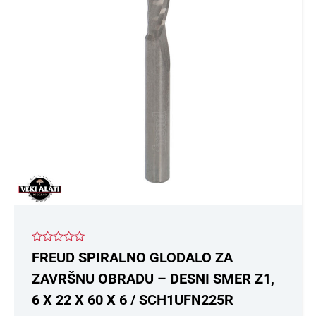
Ocenjeno
FREUD SPIRALNO GLODALO ZA
sa
0
ZAVRŠNU OBRADU – DESNI SMER Z1,
od
5
6 X 22 X 60 X 6 / SCH1UFN225R