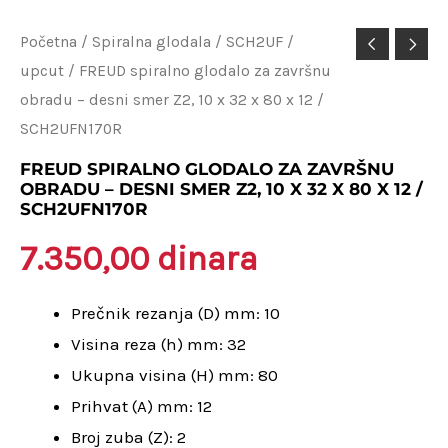
FREUD
Početna
/
Spiralna glodala
/
SCH2UF /
upcut
/ FREUD spiralno glodalo za završnu
spiralno
obradu – desni smer Z2, 10 x 32 x 80 x 12 /
glodalo
SCH2UFN170R
za
završnu
FREUD SPIRALNO GLODALO ZA ZAVRŠNU
OBRADU – DESNI SMER Z2, 10 X 32 X 80 X 12 /
obradu
SCH2UFN170R
–
7.350,00
dinara
desni
smer
Prečnik rezanja (D) mm: 10
Z2,
Visina reza (h) mm: 32
10
Ukupna visina (H) mm: 80
x
Prihvat (A) mm: 12
32
Broj zuba (Z): 2
x