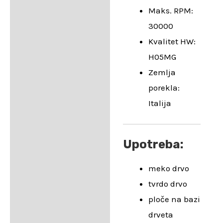
Maks. RPM:
30000
Kvalitet HW:
H05MG
Zemlja
porekla:
Italija
Upotreba:
meko drvo
tvrdo drvo
ploče na bazi
drveta