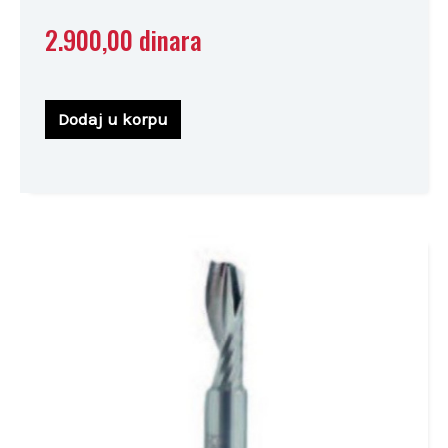
2.900,00
dinara
Dodaj u korpu
Ovaj
proizvod
ima
više
varijanti.
Opcije
mogu