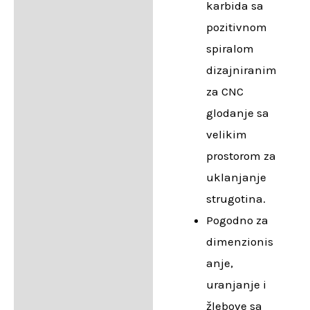
karbida sa
pozitivnom
spiralom
dizajniranim
za CNC
glodanje sa
velikim
prostorom za
uklanjanje
strugotina.
Pogodno za
dimenzionis
anje,
uranjanje i
žlebove sa