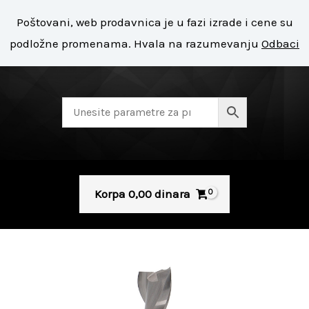
Pređi
Mai
Poštovani, web prodavnica je u fazi izrade i cene su
na
+ 381 11 8127 400
Men
podložne promenama. Hvala na razumevanju
Odbaci
sadržaj
Korpa
0,00
dinara