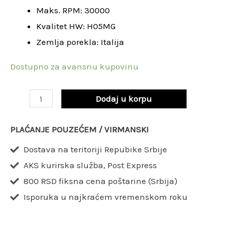
Maks. RPM: 30000
80
Kvalitet HW: H05MG
x
Zemlja porekla: Italija
12
/
Dostupno za avansnu kupovinu
SCH2UFN170R
količina
Dodaj u korpu
PLAĆANJE POUZEĆEM / VIRMANSKI
Dostava na teritoriji Repubike Srbije
AKS kurirska služba, Post Express
800 RSD fiksna cena poštarine (Srbija)
Isporuka u najkraćem vremenskom roku