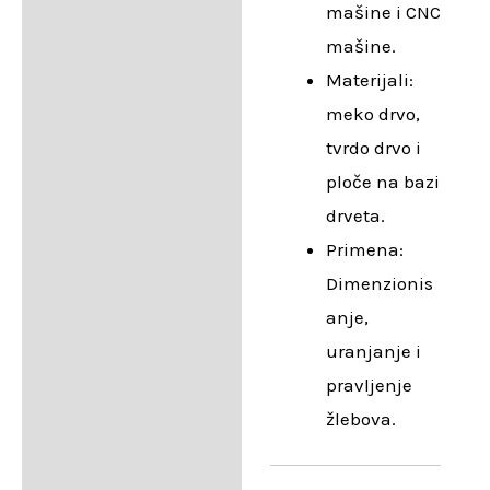
mašine i CNC
mašine.
Materijali:
meko drvo,
tvrdo drvo i
ploče na bazi
drveta.
Primena:
Dimenzionis
anje,
uranjanje i
pravljenje
žlebova.