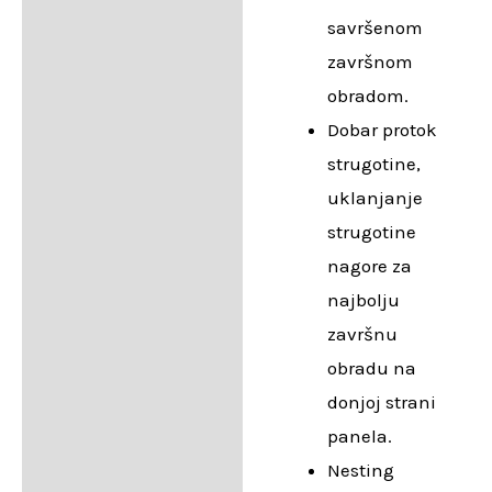
savršenom
završnom
obradom.
Dobar protok
strugotine,
uklanjanje
strugotine
nagore za
najbolju
završnu
obradu na
donjoj strani
panela.
Nesting