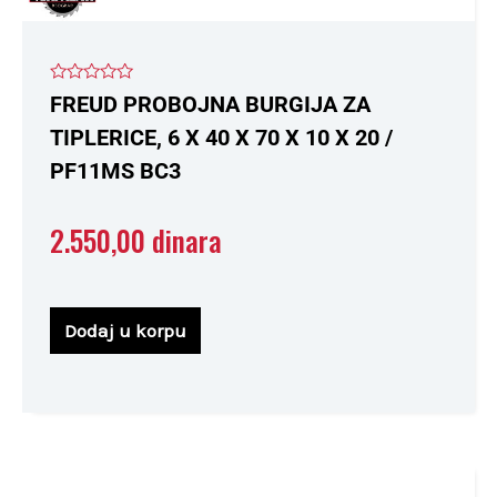
Ocenjeno
FREUD PROBOJNA BURGIJA ZA
sa
0
TIPLERICE, 6 X 40 X 70 X 10 X 20 /
od
5
PF11MS BC3
2.550,00
dinara
Dodaj u korpu