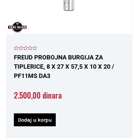
Ocenjeno
FREUD PROBOJNA BURGIJA ZA
sa
0
TIPLERICE, 8 X 27 X 57,5 X 10 X 20 /
od
5
PF11MS DA3
2.500,00
dinara
Dodaj u korpu