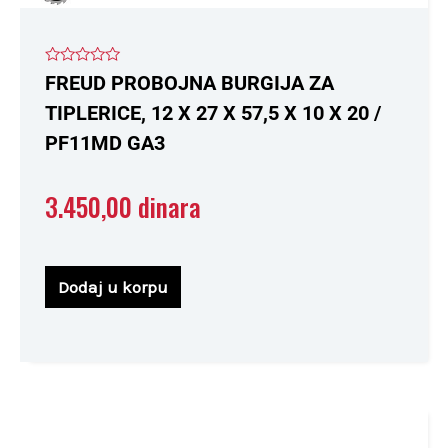
Ocenjeno
FREUD PROBOJNA BURGIJA ZA
sa
0
TIPLERICE, 12 X 27 X 57,5 X 10 X 20 /
od
5
PF11MD GA3
3.450,00
dinara
Dodaj u korpu