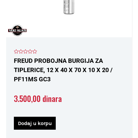
Ocenjeno
FREUD PROBOJNA BURGIJA ZA
sa
0
TIPLERICE, 12 X 40 X 70 X 10 X 20 /
od
5
PF11MS GC3
3.500,00
dinara
Dodaj u korpu