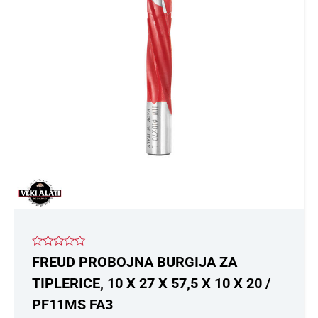
Ocenjeno
FREUD PROBOJNA BURGIJA ZA
sa
0
TIPLERICE, 10 X 27 X 57,5 X 10 X 20 /
od
5
PF11MS FA3