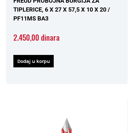
FREUD PROBOJNA BURGIJA ZA
sa
0
TIPLERICE, 6 X 27 X 57,5 X 10 X 20 /
od
5
PF11MS BA3
2.450,00
dinara
Dodaj u korpu