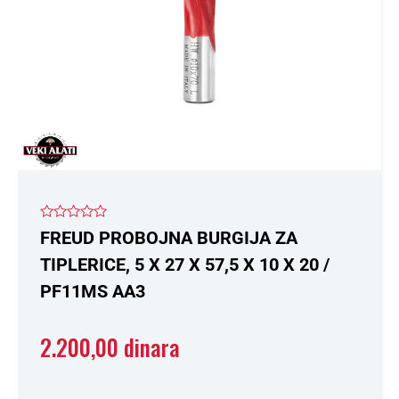
Ocenjeno
FREUD PROBOJNA BURGIJA ZA
sa
0
TIPLERICE, 5 X 27 X 57,5 X 10 X 20 /
od
5
PF11MS AA3
2.200,00
dinara