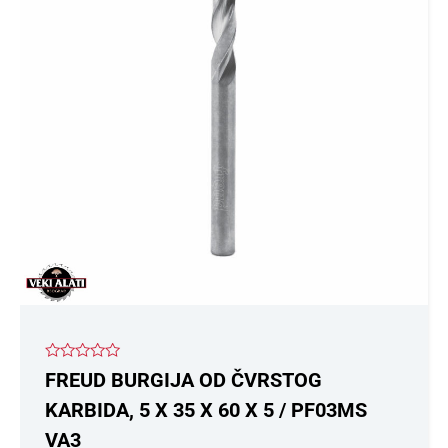
Ocenjeno
FREUD BURGIJA OD ČVRSTOG
sa
0
KARBIDA, 5 X 35 X 60 X 5 / PF03MS
od
5
VA3