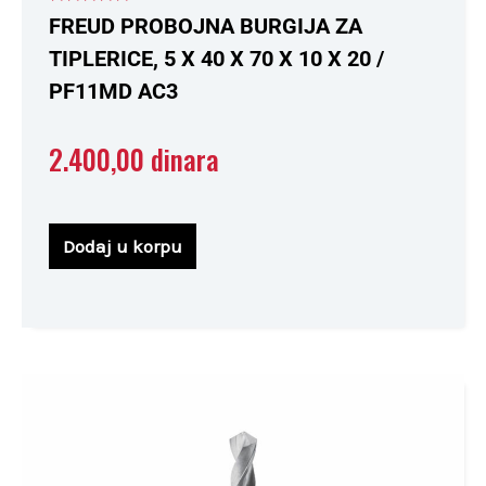
Ocenjeno
FREUD PROBOJNA BURGIJA ZA
sa
0
TIPLERICE, 5 X 40 X 70 X 10 X 20 /
od
5
PF11MD AC3
2.400,00
dinara
Dodaj u korpu