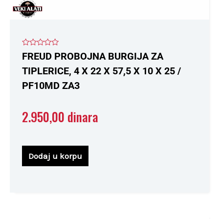
Ocenjeno
FREUD PROBOJNA BURGIJA ZA
sa
0
TIPLERICE, 4 X 22 X 57,5 X 10 X 25 /
od
5
PF10MD ZA3
2.950,00
dinara
Dodaj u korpu