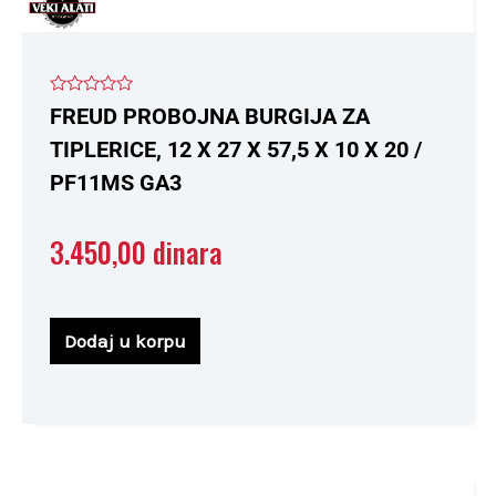
Ocenjeno
FREUD PROBOJNA BURGIJA ZA
sa
0
TIPLERICE, 12 X 27 X 57,5 X 10 X 20 /
od
5
PF11MS GA3
3.450,00
dinara
Dodaj u korpu