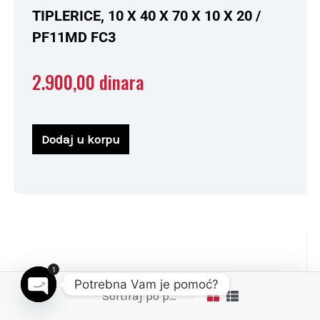
0
TIPLERICE, 10 X 40 X 70 X 10 X 20 /
od
5
PF11MD FC3
2.900,00
dinara
Dodaj u korpu
1
Potrebna Vam je pomoć?
Open chaty