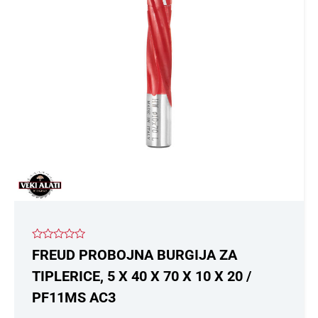
Ocenjeno
FREUD PROBOJNA BURGIJA ZA
sa
0
TIPLERICE, 5 X 40 X 70 X 10 X 20 /
od
5
PF11MS AC3