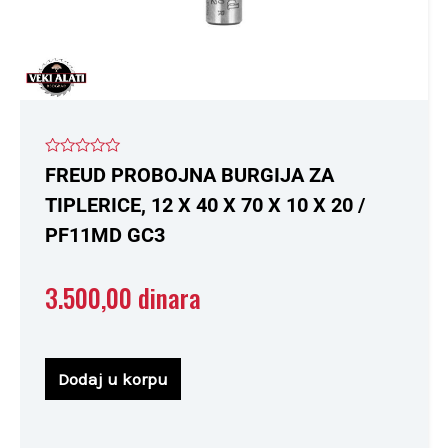
Ocenjeno
FREUD PROBOJNA BURGIJA ZA
sa
0
TIPLERICE, 12 X 40 X 70 X 10 X 20 /
od
5
PF11MD GC3
3.500,00
dinara
Dodaj u korpu