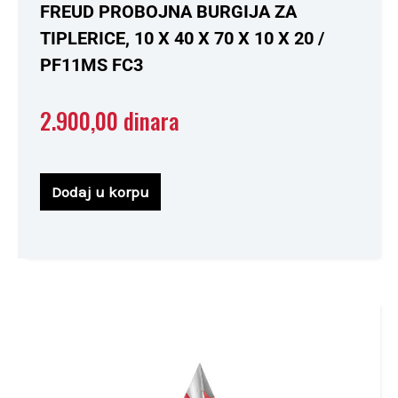
Ocenjeno
FREUD PROBOJNA BURGIJA ZA
sa
0
TIPLERICE, 10 X 40 X 70 X 10 X 20 /
od
5
PF11MS FC3
2.900,00
dinara
Dodaj u korpu