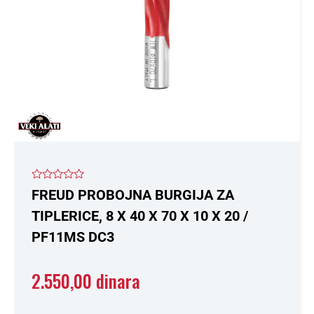
Ocenjeno
FREUD PROBOJNA BURGIJA ZA
sa
0
TIPLERICE, 8 X 40 X 70 X 10 X 20 /
od
5
PF11MS DC3
2.550,00
dinara