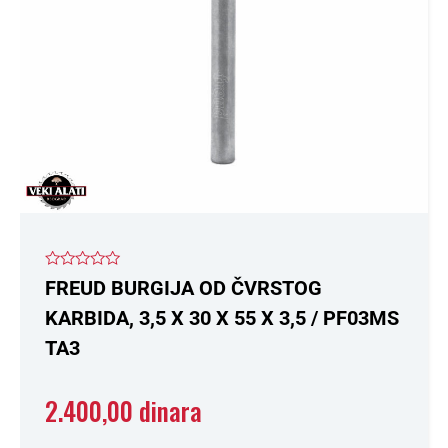
Ocenjeno
FREUD BURGIJA OD ČVRSTOG
sa
0
KARBIDA, 3,5 X 30 X 55 X 3,5 / PF03MS
od
5
TA3
2.400,00
dinara