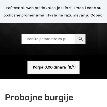
Pređi
Mai
Poštovani, web prodavnica je u fazi izrade i cene su
na
+ 381 11 8127 400
Men
podložne promenama. Hvala na razumevanju
Odbaci
sadržaj
Korpa
0,00
dinara
Sorted
by
Probojne burgije
popularity