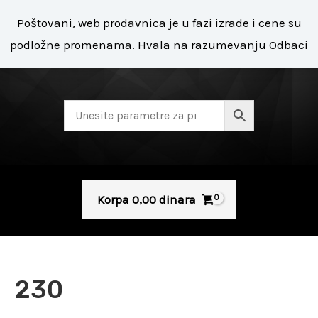
Pređi
Mai
Poštovani, web prodavnica je u fazi izrade i cene su
na
+ 381 11 8127 400
Men
podložne promenama. Hvala na razumevanju
Odbaci
sadržaj
Korpa
0,00
dinara
Sorted
by
230
popularity