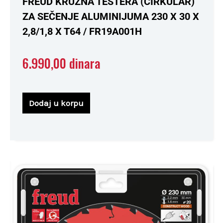
FREUD KRUŽNA TESTERA (CIRKULAR)
sa
0
ZA SEČENJE ALUMINIJUMA 230 X 30 X
od
5
2,8/1,8 X T64 / FR19A001H
6.990,00
dinara
Dodaj u korpu