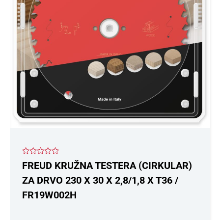
Ocenjeno
FREUD KRUŽNA TESTERA (CIRKULAR)
sa
0
ZA DRVO 230 X 30 X 2,8/1,8 X T36 /
od
5
FR19W002H