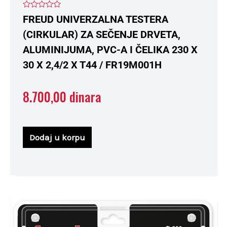
Ocenjeno
FREUD UNIVERZALNA TESTERA
sa
0
(CIRKULAR) ZA SEČENJE DRVETA,
od
5
ALUMINIJUMA, PVC-A I ČELIKA 230 X
30 X 2,4/2 X T44 / FR19M001H
8.700,00
dinara
Dodaj u korpu