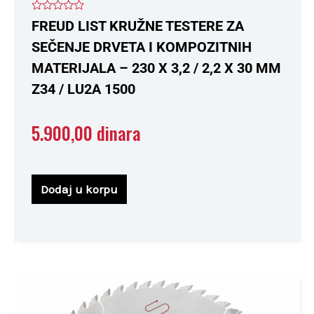
Ocenjeno
FREUD LIST KRUŽNE TESTERE ZA
sa
0
SEČENJE DRVETA I KOMPOZITNIH
od
5
MATERIJALA – 230 X 3,2 / 2,2 X 30 MM
Z34 / LU2A 1500
5.900,00
dinara
Dodaj u korpu