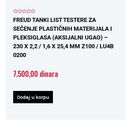
Ocenjeno
FREUD TANKI LIST TESTERE ZA
sa
0
SEČENJE PLASTIČNIH MATERIJALA I
od
5
PLEKSIGLASA (AKSIJALNI UGAO) –
230 X 2,2 / 1,6 X 25,4 MM Z100 / LU4B
0200
7.500,00
dinara
Dodaj u korpu