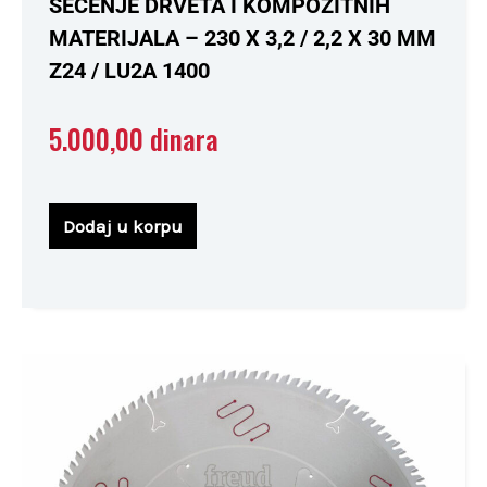
SEČENJE DRVETA I KOMPOZITNIH
od
5
MATERIJALA – 230 X 3,2 / 2,2 X 30 MM
Z24 / LU2A 1400
5.000,00
dinara
Dodaj u korpu