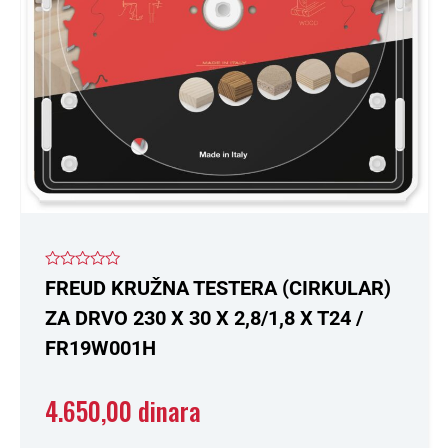
Ocenjeno
FREUD KRUŽNA TESTERA (CIRKULAR)
sa
0
ZA DRVO 230 X 30 X 2,8/1,8 X T24 /
od
5
FR19W001H
4.650,00
dinara