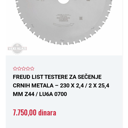
Ocenjeno
FREUD LIST TESTERE ZA SEČENJE
sa
0
CRNIH METALA – 230 X 2,4 / 2 X 25,4
od
5
MM Z44 / LU6A 0700
7.750,00
dinara