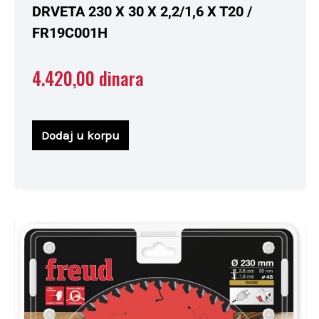
5
DRVETA 230 X 30 X 2,2/1,6 X T20 /
FR19C001H
4.420,00
dinara
Dodaj u korpu