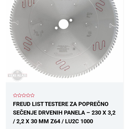
Ocenjeno
FREUD LIST TESTERE ZA POPREČNO
sa
0
SEČENJE DRVENIH PANELA – 230 X 3,2
od
5
/ 2,2 X 30 MM Z64 / LU2C 1000