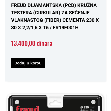
Ocenjeno
FREUD DIJAMANTSKA (PCD) KRUŽNA
sa
0
TESTERA (CIRKULAR) ZA SEČENJE
od
5
VLAKNASTOG (FIBER) CEMENTA 230 X
30 X 2,2/1,6 X T6 / FR19F001H
13.400,00
dinara
Dodaj u korpu