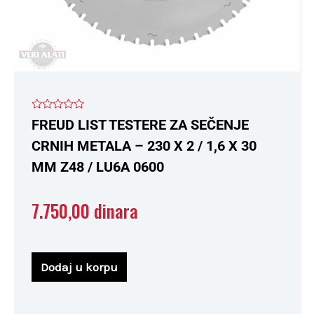
Ocenjeno
FREUD LIST TESTERE ZA SEČENJE
sa
0
CRNIH METALA – 230 X 2 / 1,6 X 30
od
5
MM Z48 / LU6A 0600
7.750,00
dinara
Dodaj u korpu