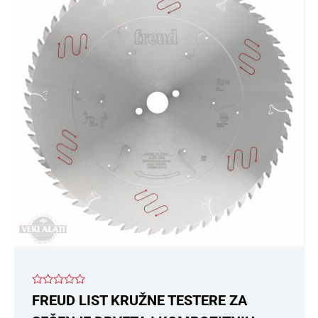
Ocenjeno
FREUD LIST KRUŽNE TESTERE ZA
sa
0