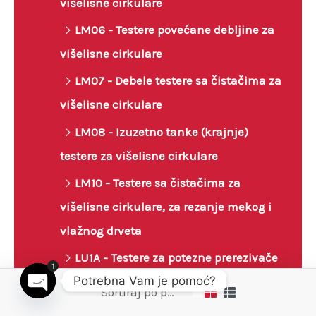
višelisne cirkulare
LM06 - Testere povećane debljine za
višelisne cirkulare
LM07 - Debele testere sa čistačima za
višelisne cirkulare
LM08 - Izuzetno tanke (krajnje)
testere za višelisne cirkulare
LM10 - Testere sa čistačima za
višelisne cirkulare, za rezanje mekog i
vlažnog drveta
LU1A - Testere za potezne prerezivače
1
Potrebna Vam je pomoć?
LU1B - Testere za stolarske radove
Open chaty
LU1C - Testere za rezanje masiva