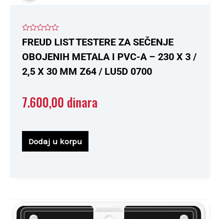
Ocenjeno
FREUD LIST TESTERE ZA SEČENJE
sa
0
OBOJENIH METALA I PVC-A – 230 X 3 /
od
5
2,5 X 30 MM Z64 / LU5D 0700
7.600,00
dinara
Dodaj u korpu