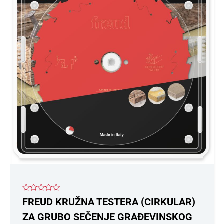
Ocenjeno
FREUD KRUŽNA TESTERA (CIRKULAR)
sa
0
ZA GRUBO SEČENJE GRAĐEVINSKOG
od