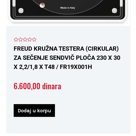
Ocenjeno
FREUD KRUŽNA TESTERA (CIRKULAR)
sa
0
ZA SEČENJE SENDVIČ PLOČA 230 X 30
od
5
X 2,2/1,8 X T48 / FR19X001H
6.600,00
dinara
Dodaj u korpu