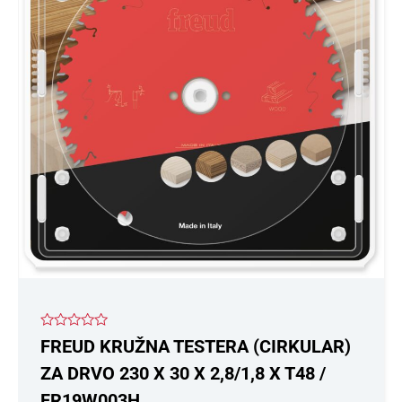
Ocenjeno
FREUD KRUŽNA TESTERA (CIRKULAR)
sa
0
ZA DRVO 230 X 30 X 2,8/1,8 X T48 /
od
5
FR19W003H